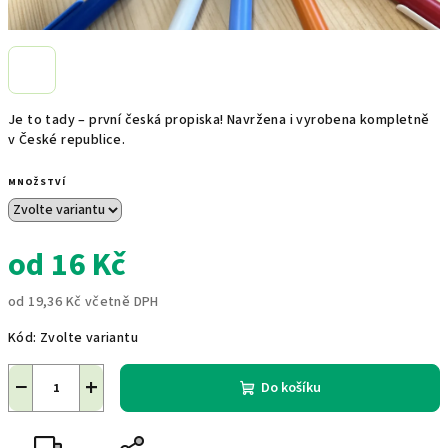
Je to tady – první česká propiska! Navržena i vyrobena kompletně
v České republice.
MNOŽSTVÍ
od
16 Kč
od
19,36 Kč
včetně DPH
Měrná
Kód:
Zvolte variantu
cena:
−
+
Do košíku