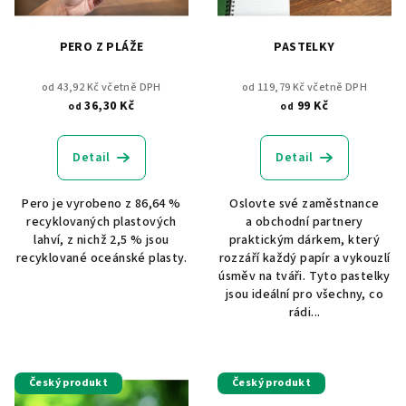
PERO Z PLÁŽE
PASTELKY
od 43,92 Kč včetně DPH
od 119,79 Kč včetně DPH
36,30 Kč
99 Kč
od
od
Detail
Detail
Pero je vyrobeno z 86,64 %
Oslovte své zaměstnance
recyklovaných plastových
a obchodní partnery
lahví, z nichž 2,5 % jsou
praktickým dárkem, který
recyklované oceánské plasty.
rozzáří každý papír a vykouzlí
úsměv na tváři. Tyto pastelky
jsou ideální pro všechny, co
rádi...
Český produkt
Český produkt