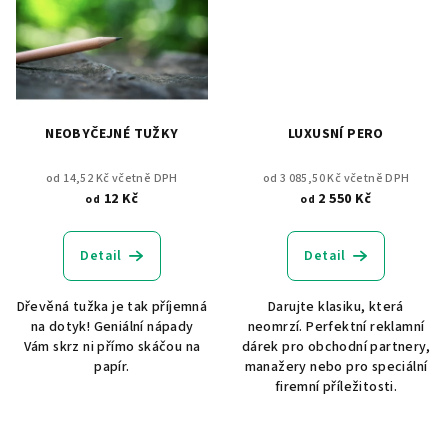
NEOBYČEJNÉ TUŽKY
LUXUSNÍ PERO
od 14,52 Kč včetně DPH
od 3 085,50 Kč včetně DPH
12 Kč
2 550 Kč
od
od
Detail
Detail
Dřevěná tužka je tak příjemná
Darujte klasiku, která
na dotyk! Geniální nápady
neomrzí. Perfektní reklamní
Vám skrz ni přímo skáčou na
dárek pro obchodní partnery,
papír.
manažery nebo pro speciální
firemní příležitosti.