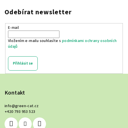
Odebírat newsletter
E-mail
Vložením e-mailu souhlasíte s
podmínkami ochrany osobních
údajů
Přihlásit se
Z
á
p
Kontakt
a
info
@
green-cat.cz
t
+420 793 953 523
í