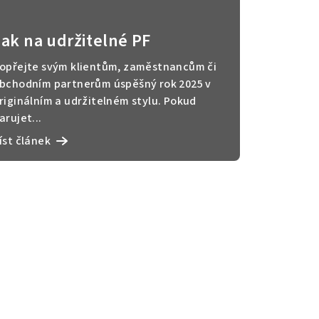
Jak na udržitelné PF
opřejte svým klientům, zaměstnancům či
bchodním partnerům úspěšný rok 2025 v
riginálním a udržitelném stylu. Pokud
arujet...
íst článek