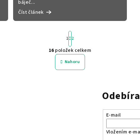
báječ...
Číst článek
S
1
2
t
r
16
položek celkem
O
á
v
n
Nahoru
k
l
o
á
v
d
á
Odebíra
a
n
c
í
í
E-mail
p
r
Vložením e-mai