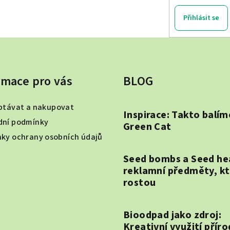
v
k
Přihlásit se
y
v
ý
p
rmace pro vás
BLOG
i
s
ptávat a nakupovat
Inspirace: Takto balím
u
ní podmínky
Green Cat
ky ochrany osobních údajů
Seed bombs a Seed he
reklamní předměty, k
rostou
Bioodpad jako zdroj:
Kreativní využití přír