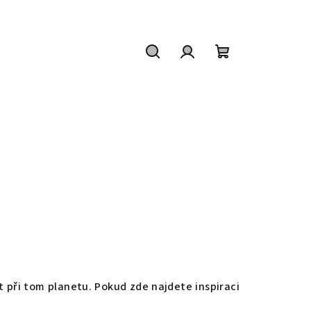
Hledat
Přihlášení
Nákupní
košík
při tom planetu. Pokud zde najdete inspiraci