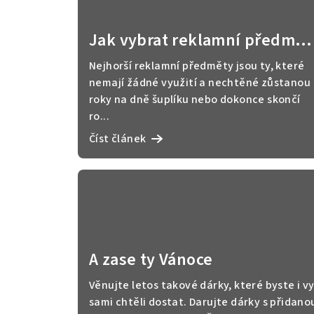
Jak vybrat reklamní předmět
pro různé cílové skupiny:
Nejhorší reklamní předměty jsou ty, které
Mileniálové vs. Generace Z
nemají žádné využití a nechtěné zůstanou
roky na dně šuplíku nebo dokonce skončí
ro...
Číst článek
A zase ty Vánoce
Věnujte letos takové dárky, které byste i v
sami chtěli dostat. Darujte dárky s přidano