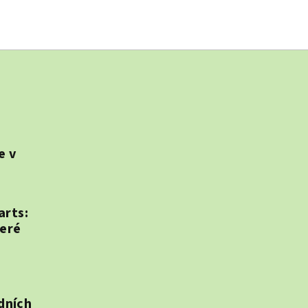
e v
arts:
teré
odních