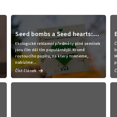
Seed bombs a Seed hearts:
reklamní předměty, které
Ekologické reklamní předměty plné semínek
Č
rostou
jsou čím dál tím populárnější. Kromě
b
rostoucího papíru, na který tiskneme,
M
nabízíme...
p
Číst článek
Č