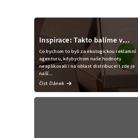
V
ý
p
Inspirace: Takto balíme v
i
Green Cat
Co bychom to byli za ekologickou reklamní
s
agenturu, kdybychom naše hodnoty
neaplikovali i na oblast distribuce! I zde je
č
naší...
l
Číst článek
á
n
k
ů