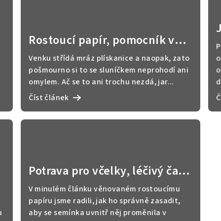
y
Rostoucí papír, pomocník v
P
každé situaci
Venku střídá mráz plískanice a naopak, zato
o
pošmourno si to se sluníčkem neprohodí ani
o
omylem. Ač se to ani trochu nezdá, jar...
d
Číst článek
Č
Potrava pro včelky, léčivý čaj a
výborná koprovka
V minulém článku věnovaném rostoucímu
y
papíru jsme radili, jak ho správně zasadit,
u
aby se semínka uvnitř něj proměnila v