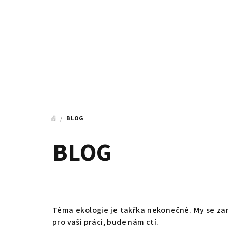
Přejít
na
obsah
/
BLOG
DOMŮ
BLOG
Téma ekologie je takřka nekonečné. My se za
pro vaši práci, bude nám ctí.