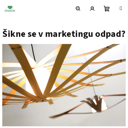
Přejít
na
obsah
Nákupní
Hledat
Přihlášení
Šikne se v marketingu odpad?
košík