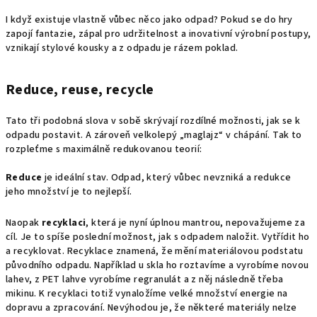
I když existuje vlastně vůbec něco jako odpad? Pokud se do hry
zapojí fantazie, zápal pro udržitelnost a inovativní výrobní postupy,
vznikají stylové kousky a z odpadu je rázem poklad.
Reduce, reuse, recycle
Tato tři podobná slova v sobě skrývají rozdílné možnosti, jak se k
odpadu postavit. A zároveň velkolepý „maglajz“ v chápání. Tak to
rozpleťme s maximálně redukovanou teorií:
Reduce
je ideální stav. Odpad, který vůbec nevzniká a redukce
jeho množství je to nejlepší.
Naopak
recyklaci
, která je nyní úplnou mantrou, nepovažujeme za
cíl. Je to spíše poslední možnost, jak s odpadem naložit. Vytřídit ho
a recyklovat. Recyklace znamená, že mění materiálovou podstatu
původního odpadu. Například u skla ho roztavíme a vyrobíme novou
lahev, z PET lahve vyrobíme regranulát a z něj následně třeba
mikinu. K recyklaci totiž vynaložíme velké množství energie na
dopravu a zpracování. Nevýhodou je, že některé materiály nelze