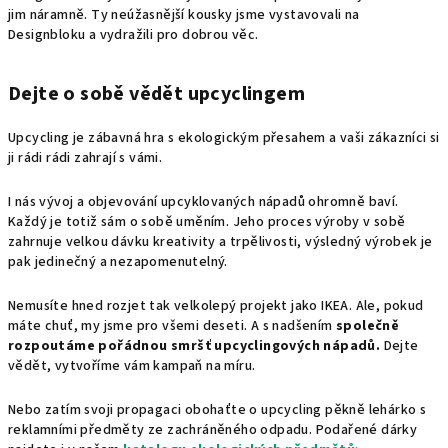
jim náramně. Ty neúžasnější kousky jsme vystavovali na
Designbloku a vydražili pro dobrou věc.
Dejte o sobě vědět upcyclingem
Upcycling je zábavná hra s ekologickým přesahem a vaši zákazníci si
ji rádi rádi zahrají s vámi.
I nás vývoj a objevování upcyklovaných nápadů ohromně baví.
Každý je totiž sám o sobě uměním. Jeho proces výroby v sobě
zahrnuje velkou dávku kreativity a trpělivosti, výsledný výrobek je
pak jedinečný a nezapomenutelný.
Nemusíte hned rozjet tak velkolepý projekt jako IKEA. Ale, pokud
máte chuť, my jsme pro všemi deseti. A s nadšením
společně
rozpoutáme pořádnou smršť upcyclingových nápadů.
Dejte
vědět, vytvoříme vám kampaň na míru.
Nebo zatím svoji propagaci obohaťte o upcycling pěkně lehárko s
reklamními předměty ze zachráněného odpadu. Podařené dárky