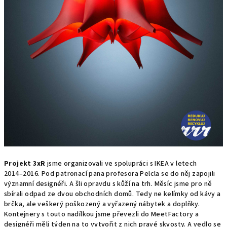
Projekt 3xR
jsme organizovali ve spolupráci s IKEA v letech
2014–⁠2016. Pod patronací pana profesora Pelcla se do něj zapojili
významní designéři. A šli opravdu s kůží na trh. Měsíc jsme pro ně
sbírali odpad ze dvou obchodních domů. Tedy ne kelímky od kávy a
brčka, ale veškerý poškozený a vyřazený nábytek a doplňky.
Kontejnery s touto nadílkou jsme převezli do MeetFactory a
designéři měli týden na to vytvořit z nich pravé skvosty. A vedlo se