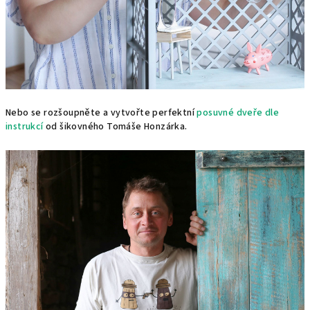
Nebo se rozšoupněte a vytvořte perfektní
posuvné dveře dle
instrukcí
od šikovného Tomáše Honzárka.