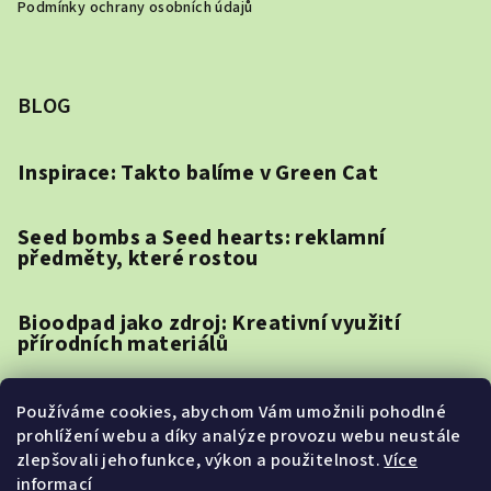
Podmínky ochrany osobních údajů
BLOG
Inspirace: Takto balíme v Green Cat
Seed bombs a Seed hearts: reklamní
předměty, které rostou
Bioodpad jako zdroj: Kreativní využití
přírodních materiálů
Jak vybrat reklamní předměty pro různé
Používáme cookies, abychom Vám umožnili pohodlné
cílové skupiny: Mileniálové vs. Generace Z
prohlížení webu a díky analýze provozu webu neustále
zlepšovali jeho funkce, výkon a použitelnost.
Více
informací