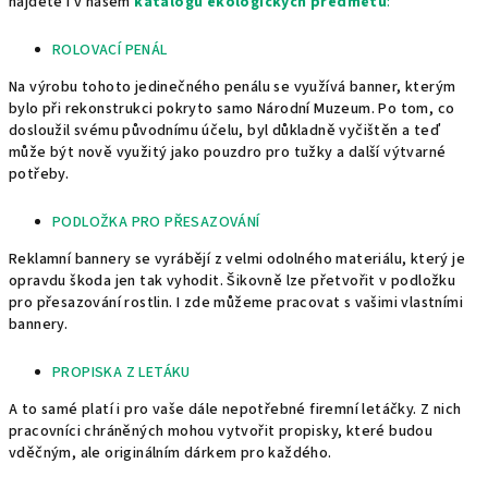
najdete i v našem
katalogu ekologických předmětů
:
ROLOVACÍ PENÁL
Na výrobu tohoto jedinečného penálu se využívá banner, kterým
bylo při rekonstrukci pokryto samo Národní Muzeum. Po tom, co
dosloužil svému původnímu účelu, byl důkladně vyčištěn a teď
může být nově využitý jako pouzdro pro tužky a další výtvarné
potřeby.
PODLOŽKA PRO PŘESAZOVÁNÍ
Reklamní bannery se vyrábějí z velmi odolného materiálu, který je
opravdu škoda jen tak vyhodit. Šikovně lze přetvořit v podložku
pro přesazování rostlin. I zde můžeme pracovat s vašimi vlastními
bannery.
PROPISKA Z LETÁKU
A to samé platí i pro vaše dále nepotřebné firemní letáčky. Z nich
pracovníci chráněných mohou vytvořit propisky, které budou
vděčným, ale originálním dárkem pro každého.