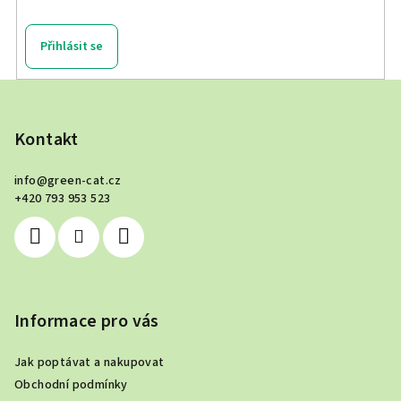
Přihlásit se
Z
á
p
Kontakt
a
info
@
green-cat.cz
t
+420 793 953 523
í
Informace pro vás
Jak poptávat a nakupovat
Obchodní podmínky