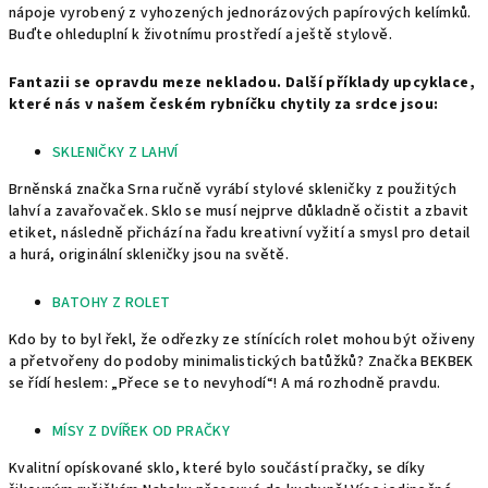
nápoje vyrobený z vyhozených jednorázových papírových kelímků.
Buďte ohleduplní k životnímu prostředí a ještě stylově.
Fantazii se opravdu meze nekladou. Další příklady upcyklace,
které nás v našem českém rybníčku chytily za srdce jsou:
SKLENIČKY Z LAHVÍ
Brněnská značka Srna ručně vyrábí stylové skleničky z použitých
lahví a zavařovaček. Sklo se musí nejprve důkladně očistit a zbavit
etiket, následně přichází na řadu kreativní vyžití a smysl pro detail
a hurá, originální skleničky jsou na světě.
BATOHY Z ROLET
Kdo by to byl řekl, že odřezky ze stínících rolet mohou být oživeny
a přetvořeny do podoby minimalistických batůžků? Značka BEKBEK
se řídí heslem: „Přece se to nevyhodí“! A má rozhodně pravdu.
MÍSY Z DVÍŘEK OD PRAČKY
Kvalitní opískované sklo, které bylo součástí pračky, se díky