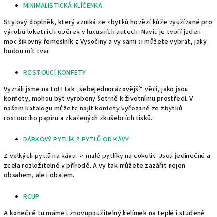
MINIMALISTICKÁ KLÍČENKA
Stylový doplněk, který vzniká ze zbytků hovězí kůže využívané pro
výrobu loketních opěrek v luxusních autech. Navíc je tvoří jeden
moc šikovný řemeslník z Vysočiny a vy sami si můžete vybrat, jaký
budou mít tvar.
ROSTOUCÍ KONFETY
Vyzráli jsme na to! I tak „sebejednorázovější“ věci, jako jsou
konfety, mohou být vyrobeny šetrně k životnímu prostředí. V
našem katalogu můžete najít konfety vyřezané ze zbytků
rostoucího papíru a zkažených zkušebních tisků.
DÁRKOVÝ PYTLÍK Z PYTLŮ OD KÁVY
Z velkých pytlů na kávu -> malé pytlíky na cokoliv. Jsou jedinečné a
zcela rozložitelné v přírodě. A vy tak můžete zazářit nejen
obsahem, ale i obalem.
RCUP
A konečně tu máme i znovupoužitelný kelímek na teplé i studené