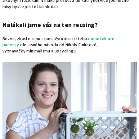
šikovným ručičkám Nahaku přesouvá do kuchyně! Více jedinečné
mísy byste jen těžko hledali.
Nalákali jsme vás na ten reusing?
Bezva, zkuste si ho i sami. Vyrobte si třeba
domeček pro
panenky
dle jasného návodu od Nikoly Finkeové,
vyznavačky minimalismu a upcyclingu.