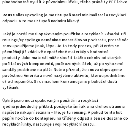
plnohodnotně využít k původnímu účelu, třeba právě ty PET lahve.
Reuse
alias upcycling je mezistupeň mezi minimalizací a recyklací
odpadu. A to mezistupeň nadmíru lákavý.
Jaký je rozdíl mezi opakovaným použitím a recyklací? Zásadní. Při
reusingu/upcyclingu neměníme materiálovou podstatu, prostě věc
znovu použijeme jinak, lépe. Je to tedy proces, při kterém se
přeměňují již zdánlivě nepotřebné materiály v hodnotné
produkty. Jako materiál může sloužit takřka cokoliv od starých
počítačových komponentů, poškozených látek, až po vyhozené
sandály posbírané na pláži. Nutno přiznat, že znovu objevujeme
pověstnou Ameriku a nově nazýváme aktivitu, kterou podnikáme
už od nepaměti. S rozmachem konzumu jsme ji bohužel dosti
vytěsnili.
Úplně jasno mezi opakovaným použitím a recyklací
zjedná jednoduchý příklad: použijete šmírák a na druhou stranu si
napíšete nákupní seznam –⁠ hle, je tu reusing. A pokud tento list
papíru hodíte do kontejneru na tříděný odpad a ten se dostane do
recyklační linky, nastupuje svoji recyklační cestu...