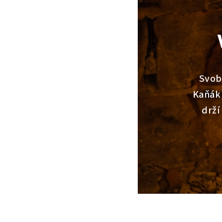
Svob
Kaňák 
drží