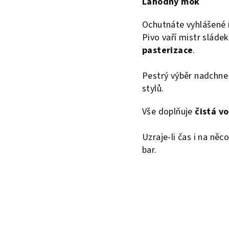
Lahodný mok
Ochutnáte vyhlášené
Pivo vaří mistr sláde
pasterizace
.
Pestrý výběr nadchne m
stylů.
Vše doplňuje
čistá v
Uzraje-li čas i na něc
bar.