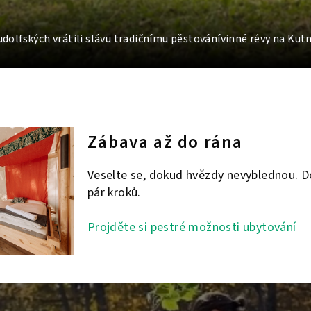
udolfských vrátili slávu tradičnímu pěstovánívinné révy na Kut
Zábava až do rána
Veselte se, dokud hvězdy nevyblednou. D
pár kroků.
Projděte si pestré možnosti ubytování