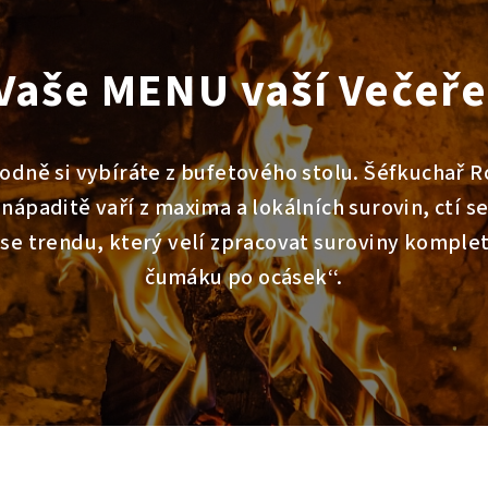
Vaše MENU vaší Večeř
odně si vybíráte z bufetového stolu. Šéfkuchař 
nápaditě vaří z maxima a lokálních surovin, ctí s
 se trendu, který velí zpracovat suroviny komplet
čumáku po ocásek‘‘.