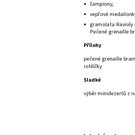
žampiony,
vepřové medailonk
gramolata Ravioly 
Pečené grenaille b
Přílohy
pečené grenaille bra
rohlíčky
Sladké
výběr minidezertů z n