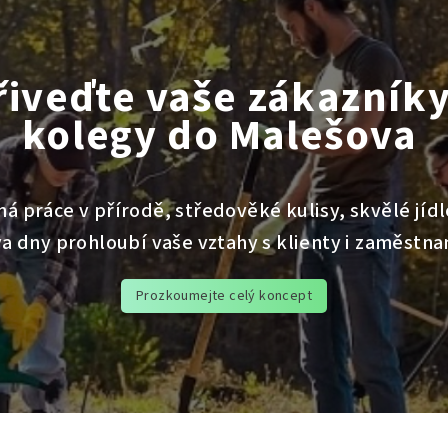
řiveďte vaše zákazníky
kolegy do Malešova
á práce v přírodě, středověké kulisy, skvělé jídlo
a dny prohloubí vaše vztahy s klienty i zaměstna
Prozkoumejte celý koncept