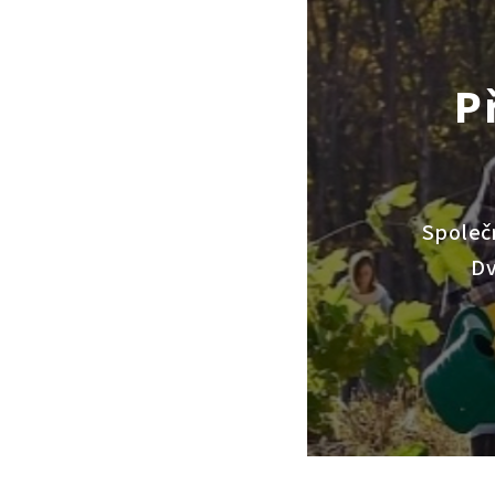
P
Společn
Dv