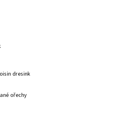
k
oisin dresink
vané ořechy