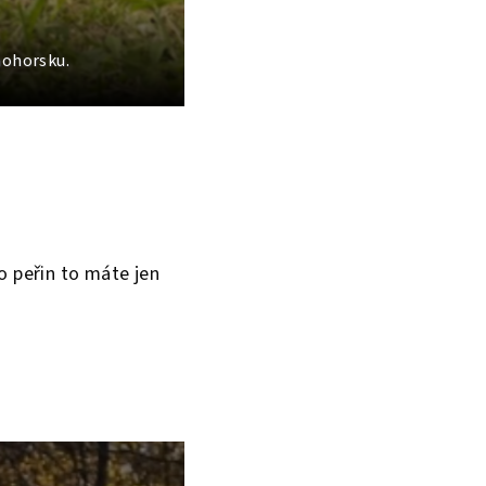
nohorsku.
o peřin to máte jen