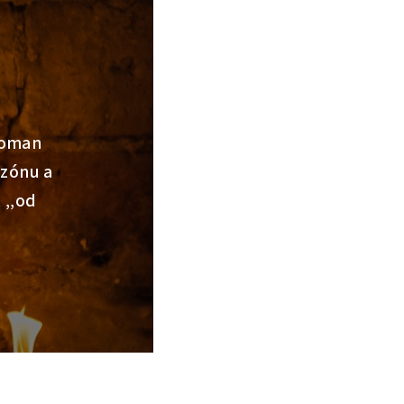
e
Roman
ezónu a
 ‚‚od