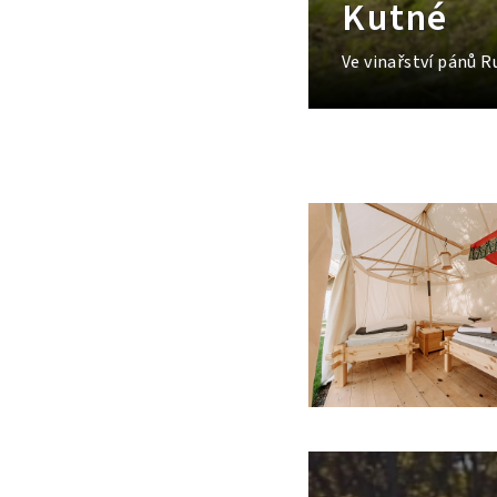
Kutné
Ve vinařství pánů R