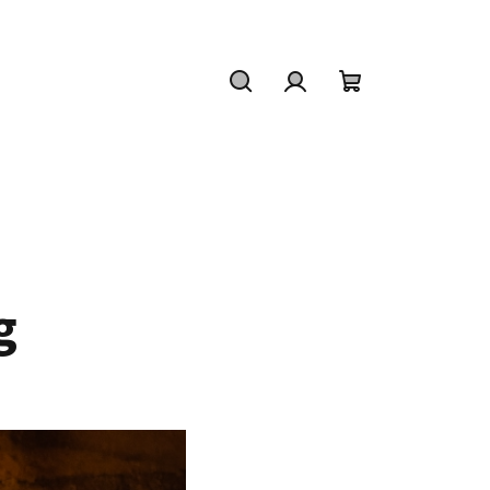
Hledat
Přihlášení
Nákupní
košík
g