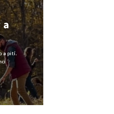
 a
 a pití.
nci