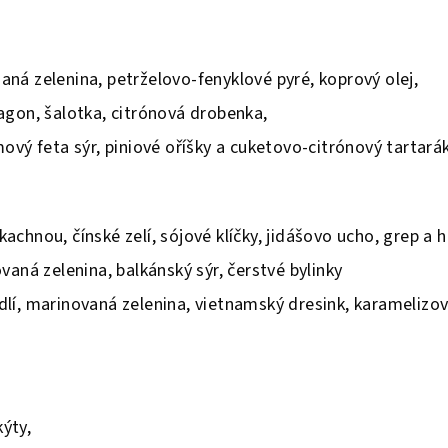
aná zelenina, petrželovo-fenyklové pyré, koprový olej,
ragon, šalotka, citrónová drobenka,
émový feta sýr, piniové oříšky a cuketovo-citrónový tartará
kachnou, čínské zelí, sójové klíčky, jidášovo ucho, grep a h
ovaná zelenina, balkánský sýr, čerstvé bylinky
udlí, marinovaná zelenina, vietnamský dresink, karamelizo
kýty,