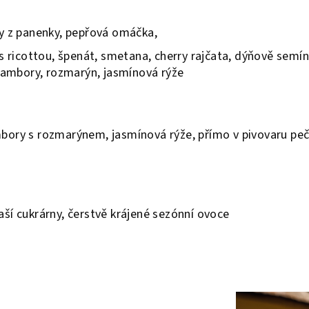
y z panenky, pepřová omáčka,
s ricottou, špenát, smetana, cherry rajčata, dýňově semí
rambory, rozmarýn, jasmínová rýže
mbory s rozmarýnem, jasmínová rýže, přímo v pivovaru peč
aší cukrárny, čerstvě krájené sezónní ovoce