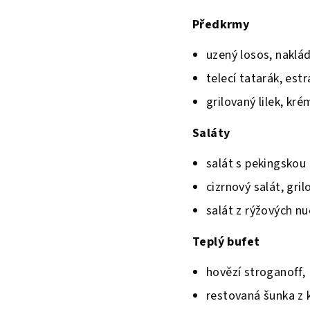
Předkrmy
uzený losos, naklád
telecí tatarák, est
grilovaný lilek, kr
Saláty
salát s pekingskou 
cizrnový salát, gril
salát z rýžových n
Teplý bufet
hovězí stroganoff,
restovaná šunka z 