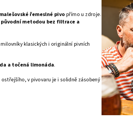
malešovské řemeslné pivo
přímo u zdroje.
k
původní metodou bez filtrace a
ilovníky klasických i originální pivních
oda a točená limonád
a
.
o ostřejšího, v pivovaru je i solidně zásobený