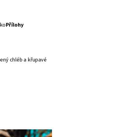
nko
Přílohy
ený chléb a křupavé