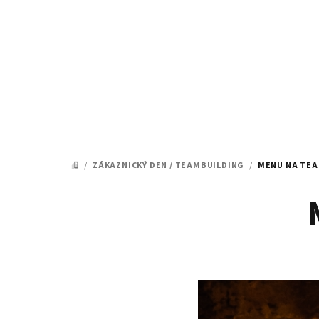
Přejít
na
obsah
/
ZÁKAZNICKÝ DEN / TEAMBUILDING
/
MENU NA TE
DOMŮ