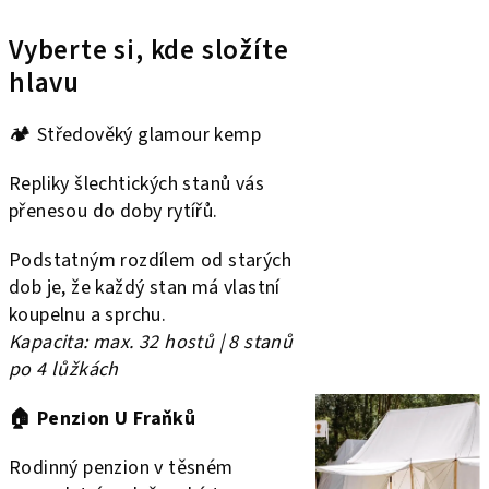
Vyberte si, kde složíte
hlavu
🏕️ Středověký glamour kemp
Repliky šlechtických stanů vás
přenesou do doby rytířů.
Podstatným rozdílem od starých
dob je, že každý stan má vlastní
koupelnu a sprchu.
Kapacita: max. 32 hostů | 8 stanů
po 4 lůžkách
🏠 Penzion U Fraňků
Rodinný penzion v těsném