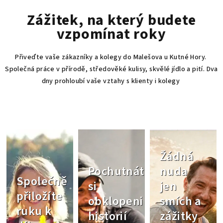
Zážitek, na který budete
vzpomínat roky
Přiveďte vaše zákazníky a kolegy do Malešova u Kutné Hory.
Společná práce v přírodě, středověké kulisy, skvělé jídlo a pití. Dva
dny prohloubí vaše vztahy s klienty i kolegy
Žádná
Pochutnáte
nuda
Společně
si
jen
přiložíte
obklopeni
smích a
ruku k
historií
zážitky