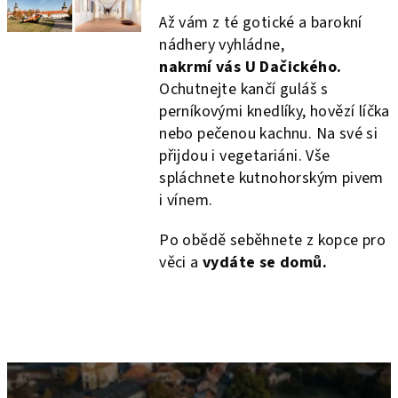
Až vám z té gotické a barokní
nádhery vyhládne,
nakrmí vás U Dačického.
Ochutnejte kančí guláš s
perníkovými knedlíky, hovězí líčka
nebo pečenou kachnu. Na své si
přijdou i vegetariáni. Vše
spláchnete kutnohorským pivem
i vínem.
Po obědě seběhnete z kopce pro
věci a
vydáte se domů.