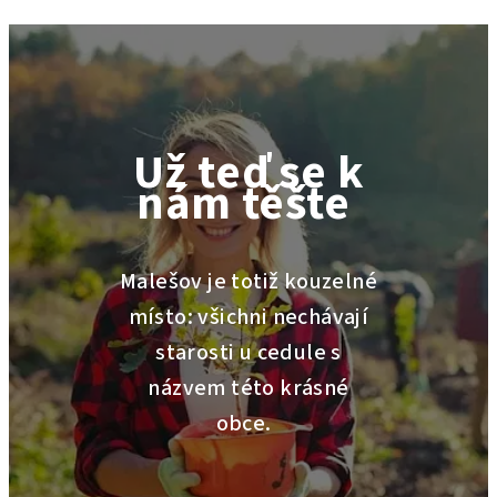
Už teď se k
nám těšte
Malešov je totiž kouzelné
místo: všichni nechávají
starosti u cedule s
názvem této krásné
obce.