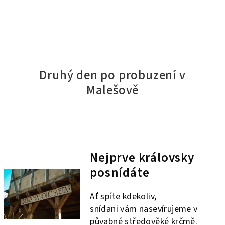
Druhý den po probuzení v
Malešově
Nejprve královsky
posnídáte
Ať spíte kdekoliv,
snídani vám nasevírujeme v
půvabné středověké krčmě.