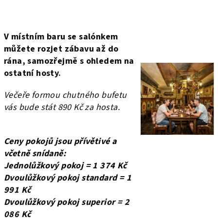
V místním baru se salónkem
můžete rozjet zábavu až do
rána, samozřejmě s ohledem na
ostatní hosty.
Večeře formou chutného bufetu
vás bude stát 890 Kč za hosta.
Ceny pokojů jsou přívětivé a
včetně snídaně:
Jednolůžkový pokoj = 1 374 Kč
Dvoulůžkový pokoj standard = 1
991 Kč
Dvoulůžkový pokoj superior = 2
086 Kč