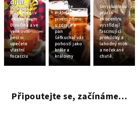
dílu
Připijete
Smysluplnou
Máknete si v
malešovským
práci v
ekocentrum
pivem přímo
ekocentru
Divočina a ve
u zdroje a
vystřídají
venkovní
pan
fascinující
peci si
šéfkuchař vás
prohlídky a
upečete
pohostí jako
lahodný mok
vlastní
krále a
a nečekané
focacciu
královny
chutě.
Připoutejte se, začínáme...