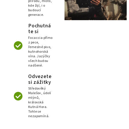
přírodu, místo,
kde žijí, i o
budoucí
generace.
Pochutná
te si
Focaccia přímo
z pece,
řemeslné pivo,
kutnohorská
vína. Jazýčky
všech budou
nadšené.
Odvezete
si zážitky
Středověký
Malešov, údolí
mlýnů,
královská
Kutná Hora.
Tohle se
nezapomíná.