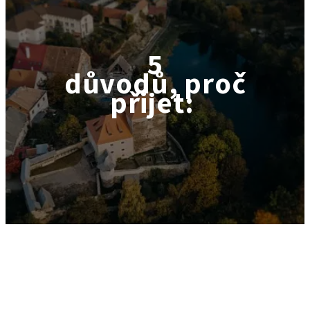
5
důvodů, proč
přijet: