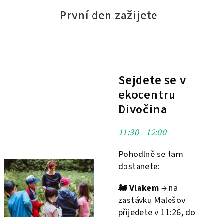
První den zažijete
Sejdete se v
ekocentru
Divočina
11:30 - 12:00
Pohodlně se tam
dostanete:
🚂
Vlakem
→ na
zastávku Malešov
přijedete v 11:26, do