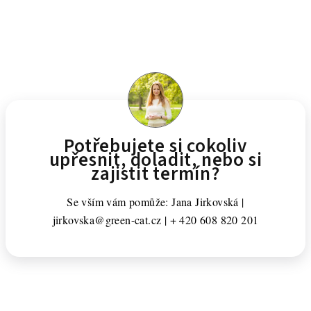
Potřebujete si cokoliv
upřesnit, doladit, nebo si
zajistit termín?
Se vším vám pomůže: Jana Jirkovská |
jirkovska@green-cat.cz | + 420 608 820 201