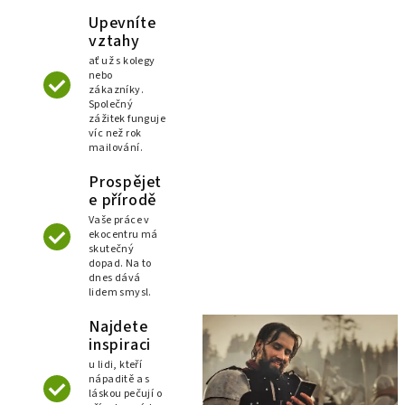
Upevníte
vztahy
ať už s kolegy
nebo
zákazníky.
Společný
zážitek funguje
víc než rok
mailování.
Prospějet
e přírodě
Vaše práce v
ekocentru má
skutečný
dopad. Na to
dnes dává
lidem smysl.
Najdete
inspiraci
u lidi, kteří
nápaditě a s
láskou pečují o