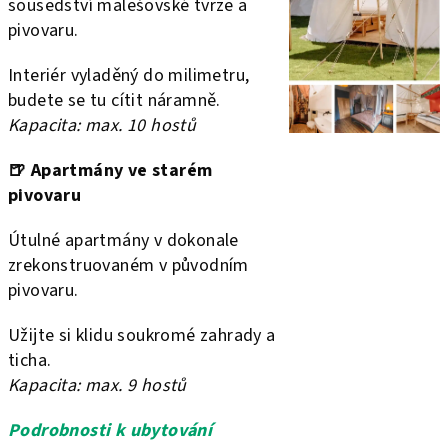
sousedství malešovské tvrze a
pivovaru.
Interiér vyladěný do milimetru,
budete se tu cítit náramně.
Kapacita: max. 10 hostů
🍺
Apartmány ve starém
pivovaru
Útulné apartmány v dokonale
zrekonstruovaném v původním
pivovaru.
Užijte si klidu soukromé zahrady a
ticha.
Kapacita: max. 9 hostů
Podrobnosti k ubytování