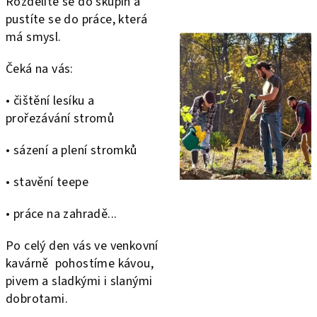
Rozdělíte se do skupin a
pustíte se do práce, která
má smysl.
Čeká na vás:
• čištění lesíku a
prořezávání stromů
• sázení a plení stromků
• stavění teepe
• práce na zahradě...
Po celý den vás ve venkovní
kavárně pohostíme kávou,
pivem a sladkými i slanými
dobrotami.