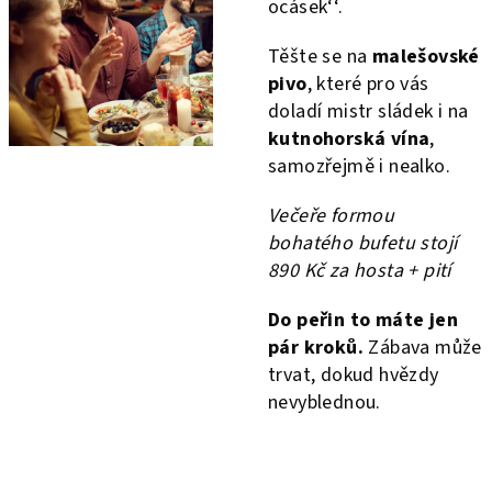
ocásek‘‘.
Těšte se na
malešovské
pivo
, které pro vás
doladí mistr sládek i na
kutnohorská vína
,
samozřejmě i nealko.
Večeře formou
bohatého bufetu stojí
890 Kč za hosta + pití
Do peřin to máte jen
pár kroků.
Zábava může
trvat, dokud hvězdy
nevyblednou.