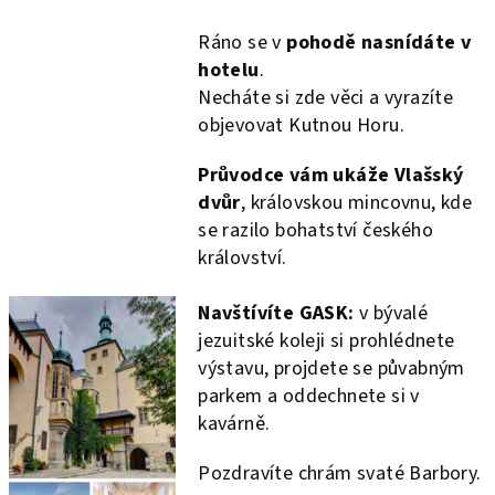
Ráno se v
pohodě nasnídáte v
hotelu
.
Necháte si zde věci a vyrazíte
objevovat Kutnou Horu.
Průvodce vám ukáže Vlašský
dvůr
, královskou mincovnu, kde
se razilo bohatství českého
království.
Navštívíte GASK:
v bývalé
jezuitské koleji si prohlédnete
výstavu, projdete se půvabným
parkem a oddechnete si v
kavárně.
Pozdravíte chrám svaté Barbory.