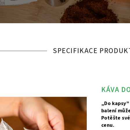
SPECIFIKACE PRODUK
KÁVA D
„Do kapsy” 
balení může
Potěšte sv
cenu.