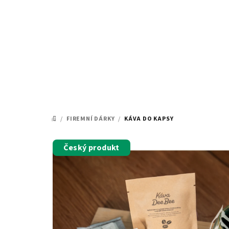
Přejít
na
obsah
/
FIREMNÍ DÁRKY
/
KÁVA DO KAPSY
DOMŮ
Český produkt