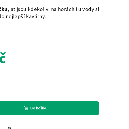
čku
, ať jsou kdekoliv: n
a horách i u vody si
o nejlepší kavárny.
č
Do košíku