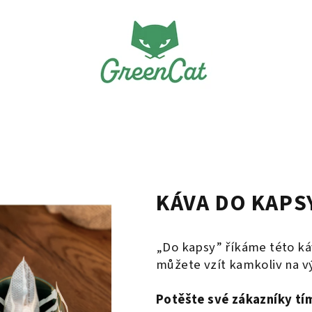
KÁVA DO KAPS
„
Do kapsy” říkáme této káv
můžete vzít kamkoliv na vý
Potěšte své zákazníky tí