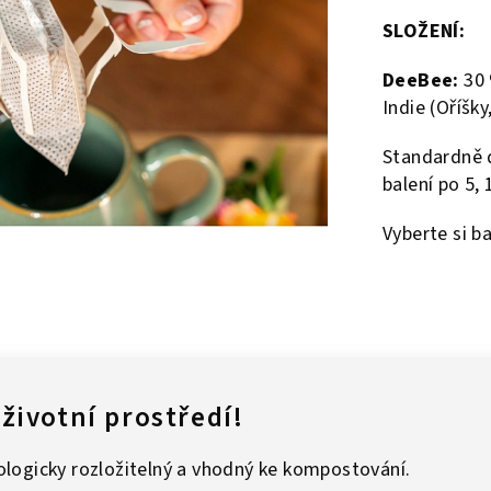
SLOŽENÍ:
DeeBee:
30 
Indie (Oříšky
Standardně d
balení po 5,
Vyberte si b
životní prostředí!
iologicky rozložitelný a vhodný ke kompostování.