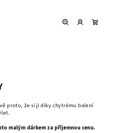
Hledat
Přihlášení
Nákupní
košík
Y
ě proto, že si ji díky chytrému balení
let.
mto malým dárkem za příjemnou cenu.