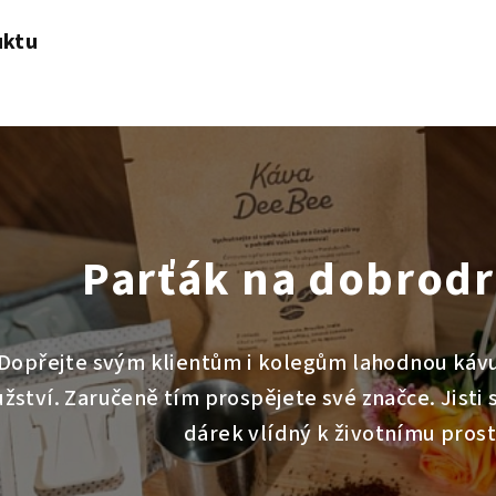
uktu
Parťák na dobrodr
Dopřejte svým klientům i kolegům lahodnou kávu,
ství. Zaručeně tím prospějete své značce. Jisti si
dárek vlídný k životnímu prost