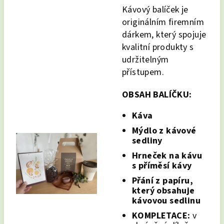
Kávový balíček je
originálním firemním
dárkem, který spojuje
kvalitní produkty s
udržitelným
přístupem.
OBSAH BALÍČKU:
Káva
Mýdlo z kávové
sedliny
Hrneček na kávu
s příměsí kávy
Přání z papíru,
který obsahuje
kávovou sedlinu
KOMPLETACE:
v