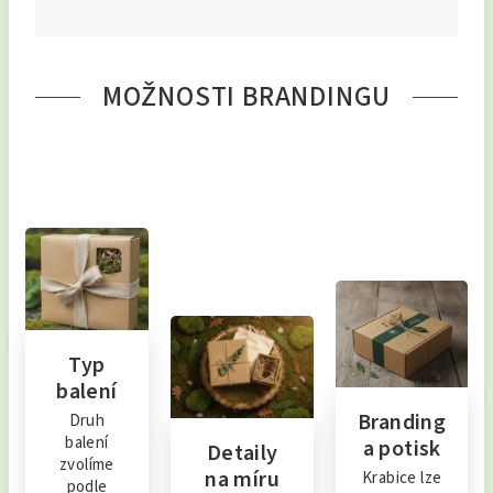
MOŽNOSTI BRANDINGU
Typ
balení
Branding
Druh
balení
a potisk
Detaily
zvolíme
na míru
Krabice lze
podle