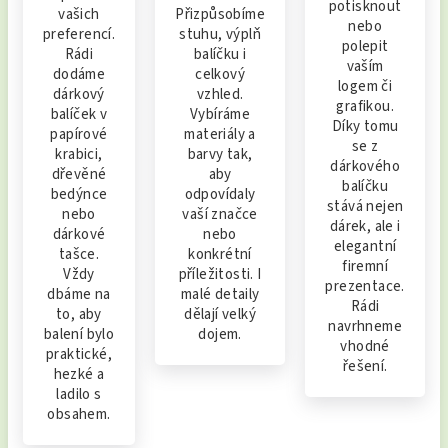
potisknout
vašich
Přizpůsobíme
nebo
preferencí.
stuhu, výplň
polepit
Rádi
balíčku i
vaším
dodáme
celkový
logem či
dárkový
vzhled.
grafikou.
balíček v
Vybíráme
Díky tomu
papírové
materiály a
se z
krabici,
barvy tak,
dárkového
dřevěné
aby
balíčku
bedýnce
odpovídaly
stává nejen
nebo
vaší značce
dárek, ale i
dárkové
nebo
elegantní
tašce.
konkrétní
firemní
Vždy
příležitosti. I
prezentace.
dbáme na
malé detaily
Rádi
to, aby
dělají velký
navrhneme
balení bylo
dojem.
vhodné
praktické,
řešení.
hezké a
ladilo s
obsahem.