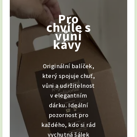
Pro
chvíle s
vůní
kávy
Originální balíček,
který spojuje chuť,
vůni a udržitelnost
v elegantním
dárku. Ideální
pozornost pro
každého, kdo si rád
vychutná šálek