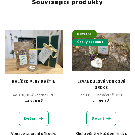
Související produkty
Novinka
Český produkt
BALÍČEK PLNÝ KVĚTIN
LEVANDULOVÉ VOSKOVÉ
SRDCE
od 338,80 Kč včetně DPH
od 119,79 Kč včetně DPH
280 Kč
99 Kč
od
od
Detail
Detail
Voňavé spojení přírody,
Klid a vůně v každém srdci.