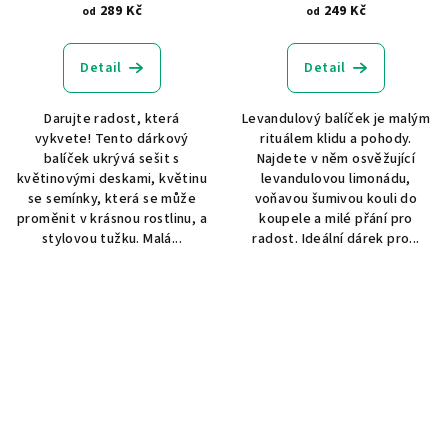
289 Kč
249 Kč
od
od
Detail
Detail
Darujte radost, která
Levandulový balíček je malým
vykvete! Tento dárkový
rituálem klidu a pohody.
balíček ukrývá sešit s
Najdete v něm osvěžující
květinovými deskami, květinu
levandulovou limonádu,
se semínky, která se může
voňavou šumivou kouli do
proměnit v krásnou rostlinu, a
koupele a milé přání pro
stylovou tužku. Malá...
radost. Ideální dárek pro...