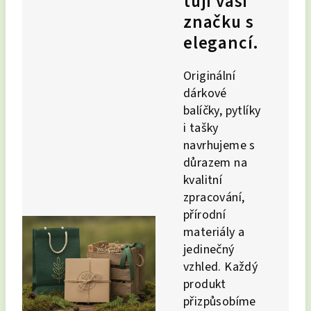
tují vaši
značku s
elegancí.
Originální
dárkové
balíčky, pytlíky
i tašky
navrhujeme s
důrazem na
kvalitní
zpracování,
přírodní
materiály a
jedinečný
vzhled. Každý
produkt
přizpůsobíme