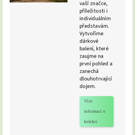
vaší značce,
příležitosti i
individuálním
představám.
Vytvoříme
dárkové
balení, které
zaujme na
první pohled a
zanechá
dlouhotrvající
dojem.
Více
informací o
kolekci