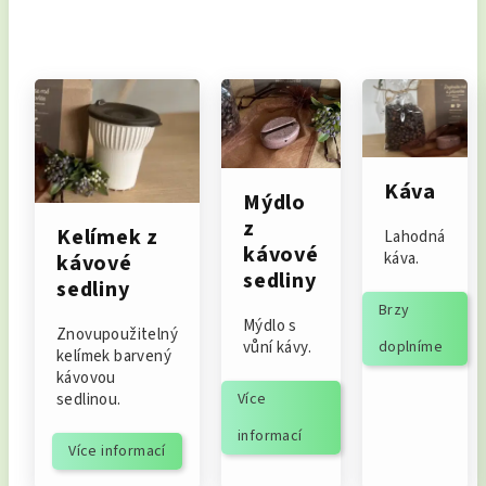
Káva
Mýdlo
z
Kelímek z
Lahodná
kávové
káva.
kávové
sedliny
sedliny
Brzy
Mýdlo s
Znovupoužitelný
vůní kávy.
doplníme
kelímek barvený
kávovou
sedlinou.
Více
informací
Více informací