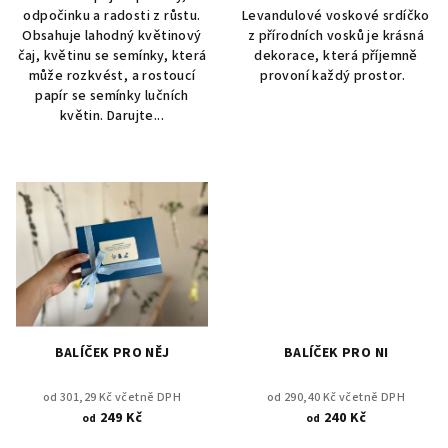
odpočinku a radosti z růstu.
Levandulové voskové srdíčko
Obsahuje lahodný květinový
z přírodních vosků je krásná
čaj, květinu se semínky, která
dekorace, která příjemně
může rozkvést, a rostoucí
provoní každý prostor.
papír se semínky lučních
květin. Darujte...
BALÍČEK PRO NĚJ
BALÍČEK PRO NI
od 301,29 Kč včetně DPH
od 290,40 Kč včetně DPH
249 Kč
240 Kč
od
od