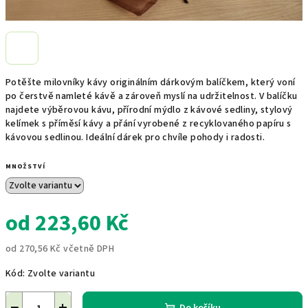
Potěšte milovníky kávy originálním dárkovým balíčkem, který voní
po čerstvě namleté kávě a zároveň myslí na udržitelnost. V balíčku
najdete výběrovou kávu, přírodní mýdlo z kávové sedliny, stylový
kelímek s příměsí kávy a přání vyrobené z recyklovaného papíru s
kávovou sedlinou. Ideální dárek pro chvíle pohody i radosti.
MNOŽSTVÍ
od
223,60 Kč
od
270,56 Kč
včetně DPH
Měrná
Kód:
Zvolte variantu
cena:
−
+