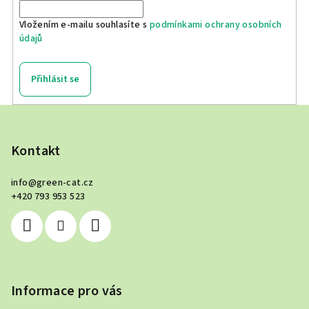
Vložením e-mailu souhlasíte s
podmínkami ochrany osobních
údajů
Přihlásit se
Z
á
p
Kontakt
a
info
@
green-cat.cz
t
+420 793 953 523
í
Informace pro vás