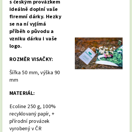
s českým provázkem
ideálně doplní vaše
firemní dárky. Hezky
se na ní vyjímá
příběh
o původu a
vzniku dárku i vaše
logo.
ROZMĚR VISAČKY:
Šířka 50 mm, výška 90
mm
MATERIÁL:
Ecoline 250 g, 100%
recyklovaný papír, +
přírodní provázek
vyrobený v ČR