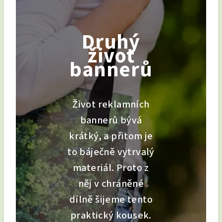
Druhý
život
bannerů
Život reklamních
bannerů bývá
krátký, a přitom je
to báječně vytrvalý
materiál. Proto z
něj v chráněné
dílně šijeme tento
praktický kousek.