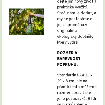
dejte jim nový život a
praktické využití.
Stačí nám je dodat, a
my se postaráme o
jejich proměnu v
originální a
ekologický doplněk,
který vydrží.
ROZMĚR A
BAREVNOST
POPRUHU:
Standardně A4 21 x
29 x 8 cm, ale na
přání klienta můžeme
rozměr upravit dle
jeho požadavků. Rádi
se přizpůsobíme