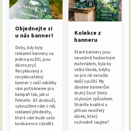
Objednejte si
Kolekce z
u nás banner!
banneru
Doby, kdy byly
Staré bannery jsou
reklamní bannery na
nesmírně hodnotným
jedno použití, jsou
materiálem, byla by
dávno pryč.
velká škoda, kdyby
Recyklovaný a
se pro ně nenašlo
recyklovatelný
další využití. My
banner z naší nabídky
dáváme bannerům
vám potiskneme pro
druhý život tímto
kampaň tak, jak si
stylovým způsobem.
řeknete. Až doslouží,
Sháníte kvalitní a
vykouzlíme vám z něj
přitom neotřelý
reklamní předměty,
dárek, který
které vám bude vaše
rozhodně zaujme?
konkurence závidět.