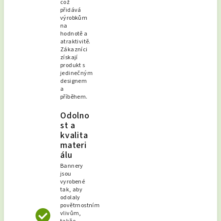
což
přidává
výrobkům
na
hodnotě a
atraktivitě.
Zákazníci
získají
produkt s
jedinečným
designem
a
příběhem.
Odolno
st a
kvalita
materi
álu
Bannery
jsou
vyrobené
tak, aby
odolaly
povětrnostním
vlivům,