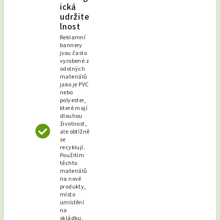
ická
udržite
lnost
Reklamní
bannery
jsou často
vyrobené z
odolných
materiálů
jako je PVC
nebo
polyester,
které mají
dlouhou
životnost,
ale obtížně
se
recyklují.
Použitím
těchto
materiálů
na nové
produkty,
místo
umístění
na
skládku,