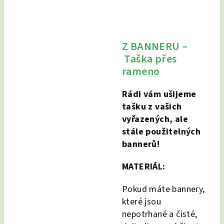
Z BANNERU –
Taška
přes
rameno
Rádi vám ušijeme
tašku z vašich
vyřazených, ale
stále použitelných
bannerů!
MATERIÁL:
Pokud máte bannery,
které jsou
nepotrhané a čisté,