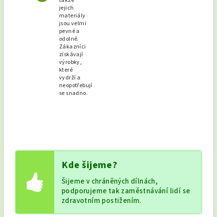
takže
jejich
materiály
jsou velmi
pevné a
odolné.
Zákazníci
získávají
výrobky,
které
vydrží a
neopotřebují
se snadno.
Kde šijeme?
Šijeme v chráněných dílnách,
podporujeme tak zaměstnávání lidí se
zdravotním postižením.