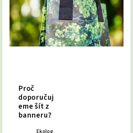
Proč
doporučuj
eme šít z
banneru?
Ekolog