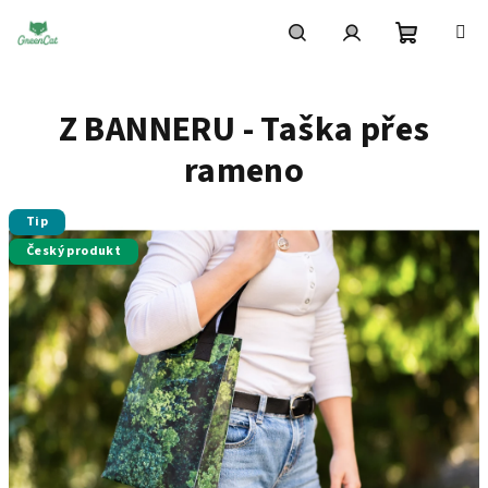
Přejít
na
obsah
Nákupní
Hledat
Přihlášení
Z BANNERU - Taška přes
košík
rameno
Tip
Český produkt