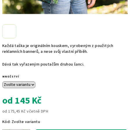
Každá taška je originálním kouskem, vyrobeným z použitých
reklamních bannerů, a nese svůj vlastní příběh.
D
ává tak vyřazeným poutačům druhou šanci.
MNOŽSTVÍ
od
145 Kč
od
175,45 Kč
včetně DPH
Měrná
Kód:
Zvolte variantu
cena: