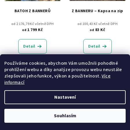
BATOH Z BANNERŮ
Z BANNERU – Kapsa na zip
od 2 176,79 Kč včetně DPH
od 100,43 Kč včetně DPH
1 799 Kč
83 Kč
od
od
Detail
Detail
Byl jednou jeden nepoužívaný
Pastelky a tužky, hygienické
Používáme cookies, abychom Vám umožnili pohodlné
banner, který se rozhodl, že
potřeby, nebo třeba pamlsky
prohlížení webu a díky analýze provozu webu neustále
neskončí jako odpad. Místo
pro psa pohodlně uložíte do
zlepšovali jeho funkce, výkon a použitelnost.
Více
toho se stal upcyklovaným
této kapsy na zip. Penál dává
informací
batohem! A Vy...
druhou šanci vyřazeným
poutačům.
Nastavení
Český produkt
Novinka
Souhlasím
Český produkt