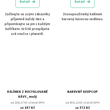
Detail
Detail
Začínejte se svými zákazníky
Znovupoužitelný kelímek
příjemně každý den a
barvený kávovou sedlinou.
připomínejte se jim s každým
kafíčkem. Určitě prospějete
své značce i planetě.
KELÍMEK Z RECYKLOVANÉ
BAREVNÝ KEEPCUP
KÁVY_malý
od 238,37 Kč včetně DPH
od 450,12 Kč včetně DPH
197 Kč
372 Kč
od
od