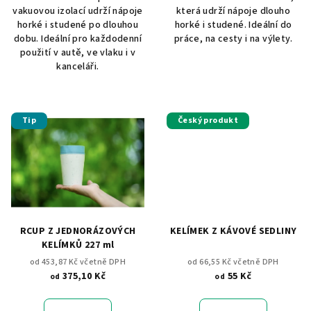
vakuovou izolací udrží nápoje
která udrží nápoje dlouho
horké i studené po dlouhou
horké i studené. Ideální do
dobu. Ideální pro každodenní
práce, na cesty i na výlety.
použití v autě, ve vlaku i v
kanceláři.
Tip
Český produkt
RCUP Z JEDNORÁZOVÝCH
KELÍMEK Z KÁVOVÉ SEDLINY
KELÍMKŮ 227 ml
od 453,87 Kč včetně DPH
od 66,55 Kč včetně DPH
375,10 Kč
55 Kč
od
od