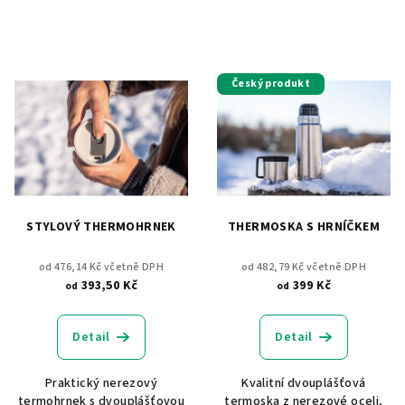
Český produkt
STYLOVÝ THERMOHRNEK
THERMOSKA S HRNÍČKEM
od 476,14 Kč včetně DPH
od 482,79 Kč včetně DPH
393,50 Kč
399 Kč
od
od
Detail
Detail
Praktický nerezový
Kvalitní dvouplášťová
termohrnek s dvouplášťovou
termoska z nerezové oceli,