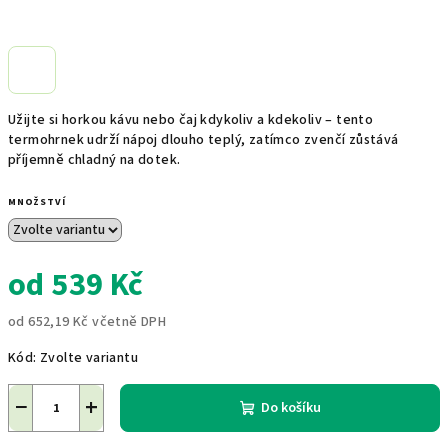
Užijte si horkou kávu nebo čaj kdykoliv a kdekoliv – tento
termohrnek udrží nápoj dlouho teplý, zatímco zvenčí zůstává
příjemně chladný na dotek.
MNOŽSTVÍ
od
539 Kč
od
652,19 Kč
včetně DPH
Měrná
Kód:
Zvolte variantu
cena:
−
+
Do košíku