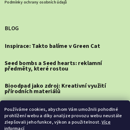
Podmínky ochrany osobních údajů
BLOG
Inspirace: Takto balíme v Green Cat
Seed bombs a Seed hearts: reklamní
předměty, které rostou
Bioodpad jako zdroj: Kreativní využití
přírodních materiálů
Jak vybrat reklamní předměty pro různé
Používáme cookies, abychom Vám umožnili pohodlné
cílové skupiny: Mileniálové vs. Generace Z
prohlížení webu a díky analýze provozu webu neustále
zlepšovali jeho funkce, výkon a použitelnost.
Více
informací