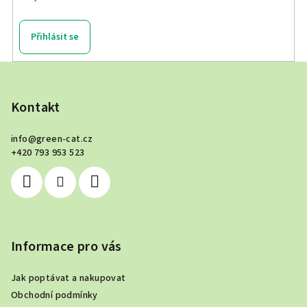
Přihlásit se
Z
á
p
Kontakt
a
info
@
green-cat.cz
t
+420 793 953 523
í
Informace pro vás
Jak poptávat a nakupovat
Obchodní podmínky