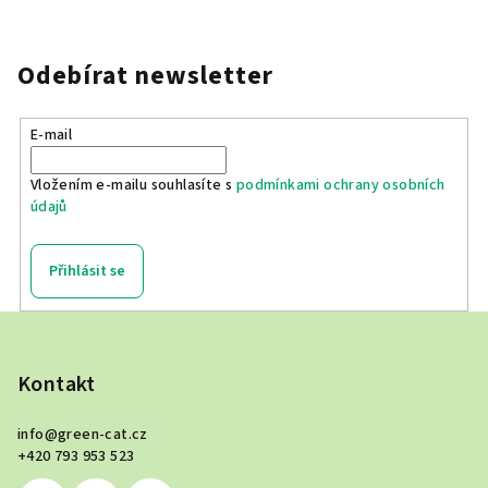
Odebírat newsletter
E-mail
Vložením e-mailu souhlasíte s
podmínkami ochrany osobních
údajů
Přihlásit se
Z
á
p
Kontakt
a
info
@
green-cat.cz
t
+420 793 953 523
í