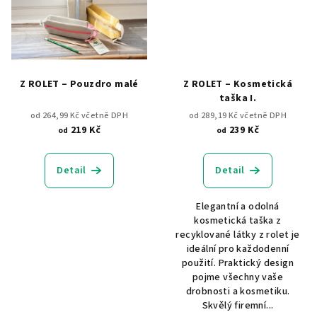
Z ROLET – Pouzdro malé
Z ROLET – Kosmetická
taška I.
od 264,99 Kč včetně DPH
od 289,19 Kč včetně DPH
219 Kč
239 Kč
od
od
Detail
Detail
Elegantní a odolná
kosmetická taška z
recyklované látky z rolet je
ideální pro každodenní
použití. Praktický design
pojme všechny vaše
drobnosti a kosmetiku.
Skvělý firemní...