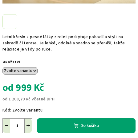
Letní křeslo z pevné látky z rolet poskytuje pohodlí a styl i na
zahradě či terase. Je lehké, odolné a snadno se přenáší, takže
relaxace je vždy po ruce.
MNOŽSTVÍ
od
999 Kč
od
1 208,79 Kč
včetně DPH
Měrná
Kód:
Zvolte variantu
cena:
−
+
Do košíku