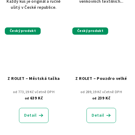
Každý kus je originál a ručně
venkovních textilních...
ušitý v České republice.
Český produkt
Český produkt
Z ROLET – Městská taška
Z ROLET – Pouzdro velké
od 773,19 Kč včetně DPH
od 289,19 Kč včetně DPH
639 Kč
239 Kč
od
od
Detail
Detail