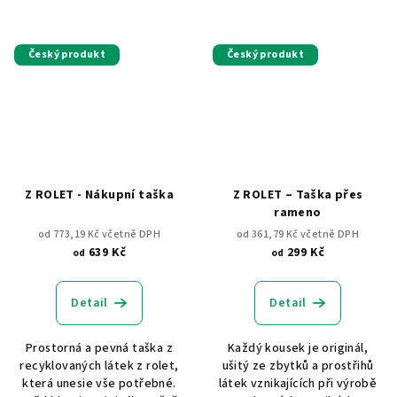
Český produkt
Český produkt
Z ROLET - Nákupní taška
Z ROLET – Taška přes
rameno
od 773,19 Kč včetně DPH
od 361,79 Kč včetně DPH
639 Kč
299 Kč
od
od
Detail
Detail
Prostorná a pevná taška z
Každý kousek je originál,
recyklovaných látek z rolet,
ušitý ze zbytků a prostřihů
která unesie vše potřebné.
látek vznikajících při výrobě