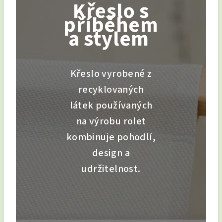
Křeslo s
příběhem
a stylem
Křeslo vyrobené z
recyklovaných
látek používaných
na výrobu rolet
kombinuje pohodlí,
design a
udržitelnost.