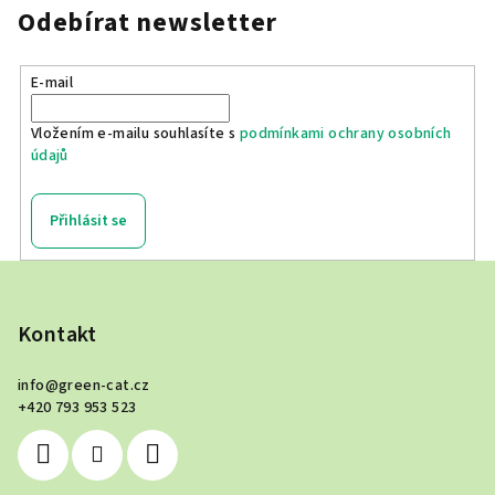
Odebírat newsletter
E-mail
Vložením e-mailu souhlasíte s
podmínkami ochrany osobních
údajů
Přihlásit se
Z
á
p
Kontakt
a
info
@
green-cat.cz
t
+420 793 953 523
í