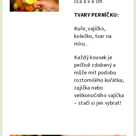
cca 8 x 8 cm
TVARY PERNÍČKU:
Kuře, vajíčko,
kolečko, tvar na
míru...
Každý kousek je
pečlivě zdobený a
může mít podobu
roztomilého kuřátka,
zajíčka nebo
velikonočního vajíčka
– stačí si jen vybrat!