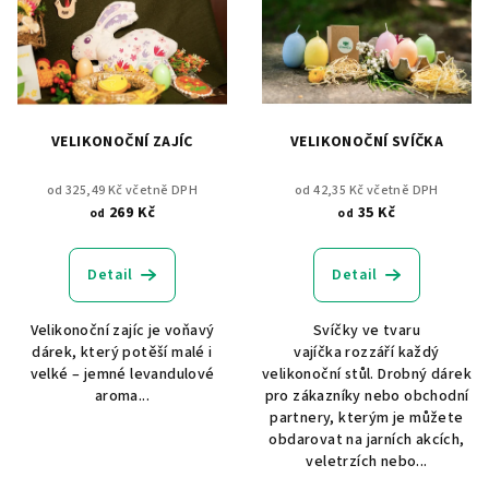
VELIKONOČNÍ ZAJÍC
VELIKONOČNÍ SVÍČKA
od 325,49 Kč včetně DPH
od 42,35 Kč včetně DPH
269 Kč
35 Kč
od
od
Detail
Detail
Velikonoční zajíc je voňavý
Svíčky ve tvaru
dárek, který potěší malé i
vajíčka rozzáří každý
velké – jemné levandulové
velikonoční stůl. Drobný dárek
aroma...
pro zákazníky nebo obchodní
partnery, kterým je můžete
obdarovat na jarních akcích,
veletrzích nebo...