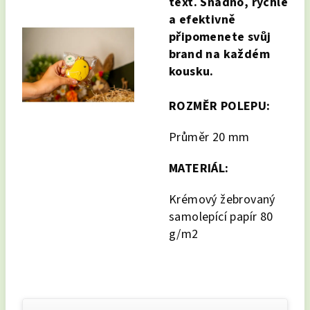
text. Snadno, rychle
a efektivně
připomenete svůj
brand na každém
kousku.
ROZMĚR POLEPU:
Průměr 20 mm
MATERIÁL:
Krémový žebrovaný
samolepící papír 80
g/m2