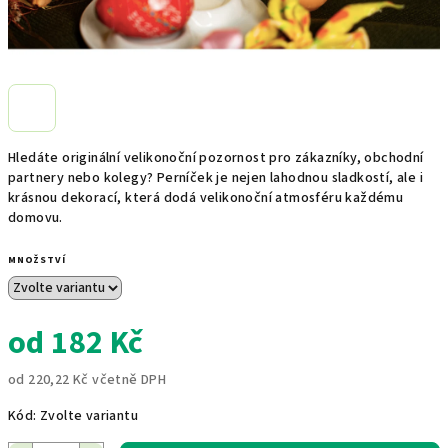
Hledáte originální velikonoční pozornost pro zákazníky, obchodní
partnery nebo kolegy? Perníček je nejen lahodnou sladkostí, ale i
krásnou dekorací, která dodá velikonoční atmosféru každému
domovu.
MNOŽSTVÍ
od
182 Kč
od
220,22 Kč
včetně DPH
Měrná
Kód:
Zvolte variantu
cena: