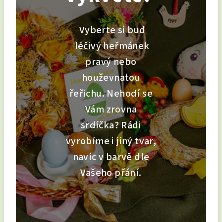
Vyberte si buď
léčivý heřmánek
pravý nebo
houževnatou
řeřichu. Nehodí se
Vám zrovna
srdíčka? Rádi
vyrobíme i jiný tvar,
navíc v barvě dle
Vašeho přání.