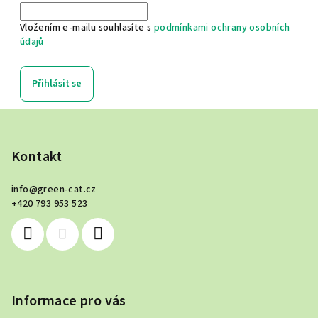
Vložením e-mailu souhlasíte s
podmínkami ochrany osobních
údajů
Přihlásit se
Z
á
p
Kontakt
a
info
@
green-cat.cz
t
+420 793 953 523
í
Informace pro vás