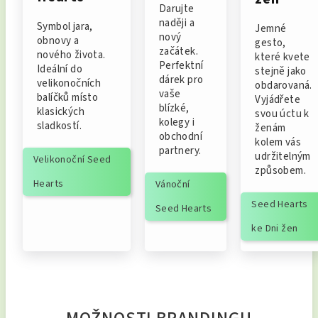
Darujte
naději a
Symbol jara,
Jemné
nový
obnovy a
gesto,
začátek.
nového života.
které kvete
Perfektní
Ideální do
stejně jako
dárek pro
velikonočních
obdarovaná.
vaše
balíčků místo
Vyjádřete
blízké,
klasických
svou úctu k
kolegy i
sladkostí.
ženám
obchodní
kolem vás
partnery.
udržitelným
Velikonoční Seed
způsobem.
Hearts
Vánoční
Seed Hearts
Seed Hearts
ke Dni žen