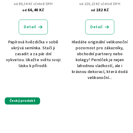
od 80,34 Kč včetně DPH
od 220,22 Kč včetně DPH
66,40 Kč
182 Kč
od
od
Detail
Detail
Papírová hvězdička v sobě
Hledáte originální velikonoční
ukrývá semínka. Stačí ji
pozornost pro zákazníky,
zasadit a za pár dní
obchodní partnery nebo
vykvetou. Ukažte světu svoji
kolegy? Perníček je nejen
lásku k přírodě.
lahodnou sladkostí, ale i
krásnou dekorací, která dodá
velikonoční...
Český produkt