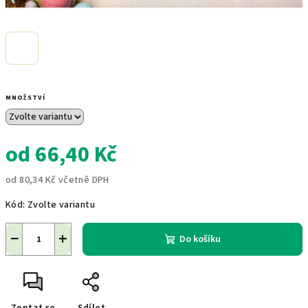
MNOŽSTVÍ
od
66,40 Kč
od
80,34 Kč
včetně DPH
Měrná
Kód:
Zvolte variantu
cena:
−
+
Do košíku