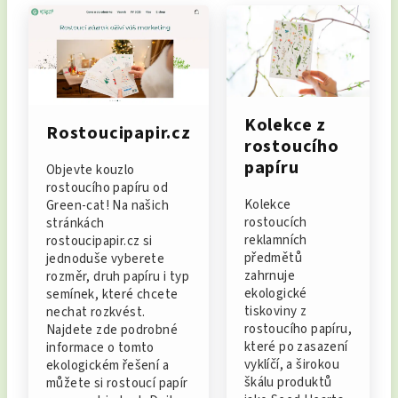
Kolekce z
Rostoucipapir.cz
rostoucího
papíru
Objevte kouzlo
rostoucího papíru od
Kolekce
Green-cat! Na našich
rostoucích
stránkách
reklamních
rostoucipapir.cz si
předmětů
jednoduše vyberete
zahrnuje
rozměr, druh papíru i typ
ekologické
semínek, které chcete
tiskoviny z
nechat rozkvést.
rostoucího papíru,
Najdete zde podrobné
které po zasazení
informace o tomto
vyklíčí, a širokou
ekologickém řešení a
škálu produktů
můžete si rostoucí papír