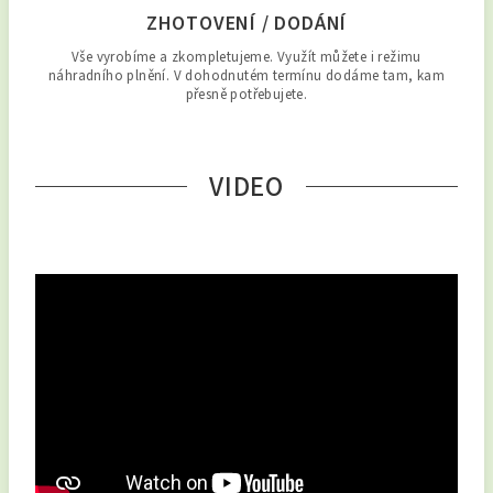
ZHOTOVENÍ / DODÁNÍ
Vše vyrobíme a zkompletujeme. Využít můžete i režimu
náhradního plnění. V dohodnutém termínu dodáme tam, kam
přesně potřebujete.
VIDEO