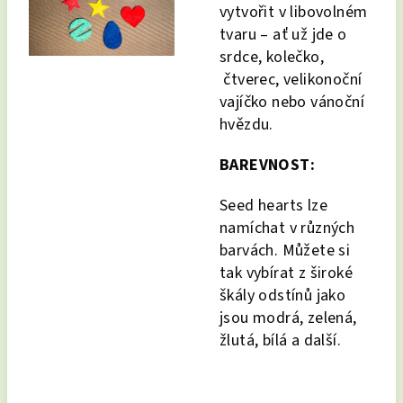
vytvořit v libovolném
tvaru – ať už jde o
srdce, kolečko,
čtverec, velikonoční
vajíčko nebo vánoční
hvězdu.
BAREVNOST:
Seed hearts lze
namíchat v různých
barvách. Můžete si
tak vybírat z široké
škály odstínů jako
jsou modrá, zelená,
žlutá, bílá a další.