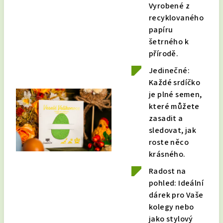
Vyrobené z
recyklovaného
papíru
šetrného k
přírodě.
Jedinečné:
Každé srdíčko
je plné semen,
které můžete
zasadit a
sledovat, jak
roste něco
krásného.
Radost na
pohled: Ideální
dárek pro Vaše
kolegy nebo
jako stylový