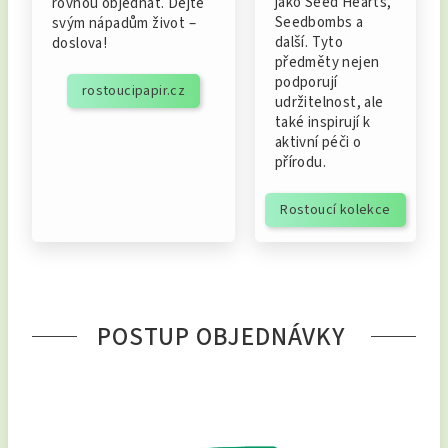
jako Seed Hearts,
rovnou objednat. Dejte
Seedbombs a
svým nápadům život –
další. Tyto
doslova!
předměty nejen
podporují
rostoucipapir.cz
udržitelnost, ale
také inspirují k
aktivní péči o
přírodu.
Rostoucí kolekce
POSTUP OBJEDNÁVKY