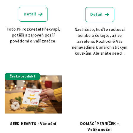
Detail
Detail
Toto PF rozkvete! Překvapí,
Navlhčete, hoďte rostoucí
potěší a zároveň posílí
bombu a čekejte, až se
povědomí o vaší značce.
zazelená. Rozhodně Vás
nenavádíme k anarchistickým
kouskům. Ale znáte seed...
Český produkt
SEED HEARTS - Vánoční
DOMÁCÍ PERNÍČEK –
Velikonoční