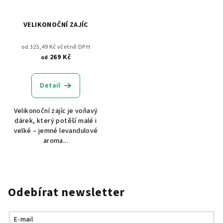
VELIKONOČNÍ ZAJÍC
od 325,49 Kč včetně DPH
269 Kč
od
Detail
Velikonoční zajíc je voňavý
dárek, který potěší malé i
velké – jemné levandulové
aroma...
Odebírat newsletter
E-mail