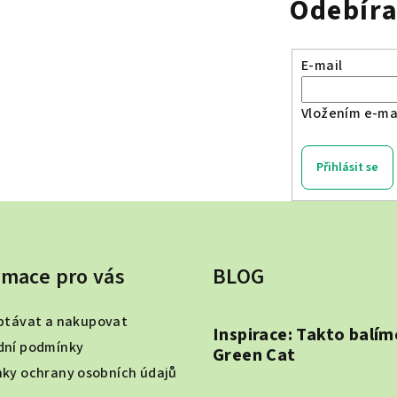
Odebíra
E-mail
Vložením e-mai
Přihlásit se
rmace pro vás
BLOG
ptávat a nakupovat
Inspirace: Takto balím
ní podmínky
Green Cat
ky ochrany osobních údajů