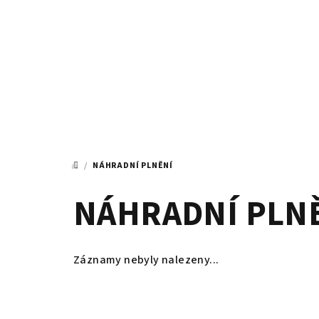
Přejít
na
obsah
/
NÁHRADNÍ PLNĚNÍ
DOMŮ
NÁHRADNÍ PLN
Záznamy nebyly nalezeny...