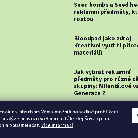
Seed bombs a Seed he
reklamní předměty, k
rostou
Bioodpad jako zdroj:
Kreativní využití přír
materiálů
Jak vybrat reklamní
předměty pro různé cí
skupiny: Mileniálové vs
Generace Z
Rostoucí papír, pomoc
cookies, abychom Vám umožnili pohodlné prohlížení
 analýze provozu webu neustále zlepšovali jeho
každé situaci
on a použitelnost.
Více informací