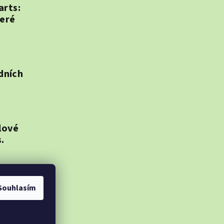
arts:
teré
odních
lové
.
ník v
Souhlasím