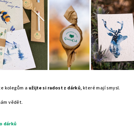
te kolegům a
užijte si radost z dárků
, které mají smysl.
 nám vědět.
ko dárků