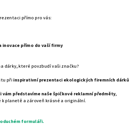
rezentaci přímo pro vás:
 a inovace přímo do vaší firmy
a dárky, které povzbudí vaši značku?
itu při
inspirativní prezentaci ekologických firemních dárk
ři vám představíme naše špičkové reklamní předměty
,
 k planetě a zároveň krásné a originální.
dnoduchém formuláři.