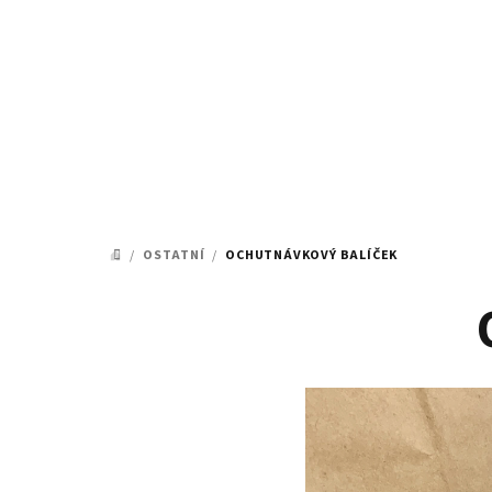
Přejít
na
obsah
/
OSTATNÍ
/
OCHUTNÁVKOVÝ BALÍČEK
DOMŮ