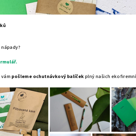
rků
é nápady?
rmulář.
, vám
pošleme ochutnávkový balíček
plný našich eko firemn