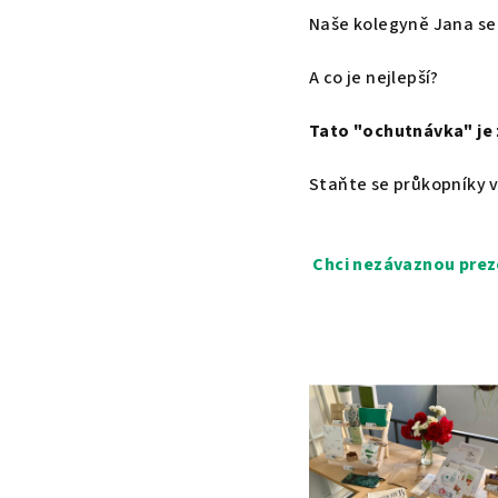
Naše kolegyně Jana se 
A co je nejlepší?
Tato "ochutnávka" je 
Staňte se průkopníky v 
Chci nezávaznou prez