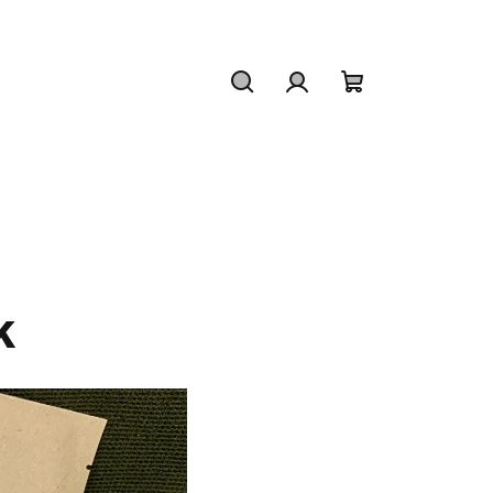
Hledat
Přihlášení
Nákupní
košík
k