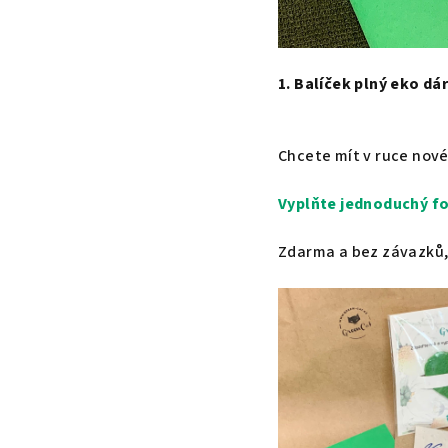
1. Balíček plný eko dá
Chcete mít v ruce nov
Vyplňte jednoduchý fo
Zdarma a bez závazků