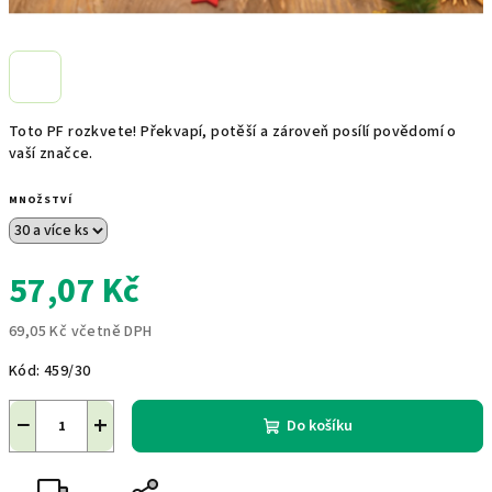
Toto PF rozkvete! Překvapí, potěší a zároveň posílí povědomí o
vaší značce.
MNOŽSTVÍ
57,07 Kč
69,05 Kč včetně DPH
Měrná
Kód:
459/30
cena:
−
+
Do košíku