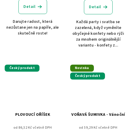
Detail
Detail
Darujte radost, která
Každá party i svatba se
nezůstane jen na papíře, ale
zazelená, když vyměníte
skutečně roste!
obyčejné konfety nebo rýži
za mnohem originálnější
variantu - konfety z...
Český produkt
Novinka
Český produkt
PLOVOUCÍ OŘÍŠEK
VOŇAVÁ ŠUMIVKA - Vánoční
od 86,52 Kč včetně DPH
od 59,29 Kč včetně DPH