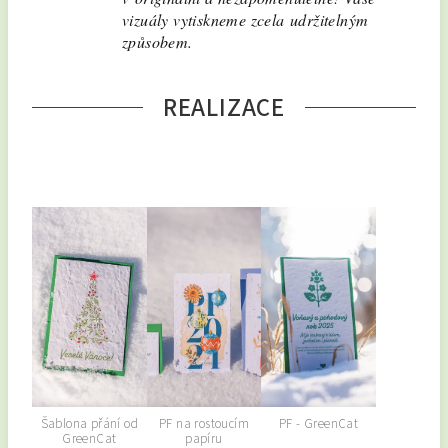
vizuály vytiskneme zcela udržitelným
způsobem.
REALIZACE
Šablona přání od
PF na rostoucím
PF - GreenCat
GreenCat
papíru