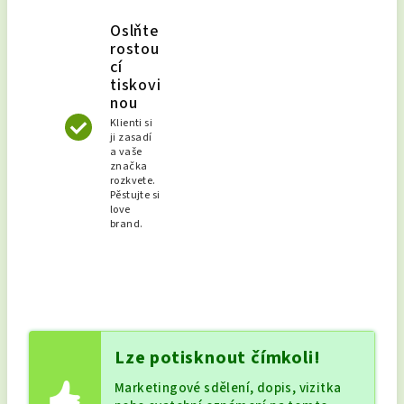
Oslňte
rostou
cí
tiskovi
nou
Klienti si
ji zasadí
a vaše
značka
rozkvete.
Pěstujte si
love
brand.
Lze potisknout čímkoli!
Marketingové sdělení, dopis, vizitka