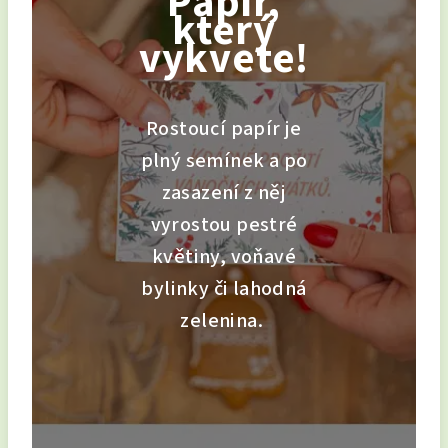
Papír,
který
vykvete!
Rostoucí papír je
plný semínek a po
zasazení z něj
vyrostou pestré
květiny, voňavé
bylinky či lahodná
zelenina.