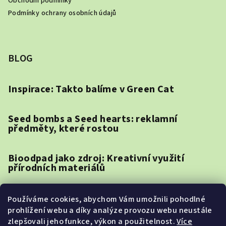
Obchodní podmínky
Podmínky ochrany osobních údajů
BLOG
Inspirace: Takto balíme v Green Cat
Seed bombs a Seed hearts: reklamní
předměty, které rostou
Bioodpad jako zdroj: Kreativní využití
přírodních materiálů
Jak vybrat reklamní předměty pro různé
Používáme cookies, abychom Vám umožnili pohodlné
cílové skupiny: Mileniálové vs. Generace Z
prohlížení webu a díky analýze provozu webu neustále
zlepšovali jeho funkce, výkon a použitelnost.
Více