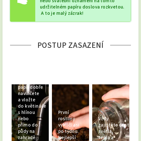
nebo svatební oznámení na tomto
udržitelném papíru doslova rozkvetou.
A to je malý zázrak!
POSTUP ZASAZENÍ
Nejprve
papír dobře
navlhčete
a vložte
do květináče
s hlínou
První
nebo
rostliny
Vždy
přímo do
vyklíčí asi
zajistěte dostatek
půdy na
po týdnu.
světla,
zahradě.
Nejlepší
tepla a