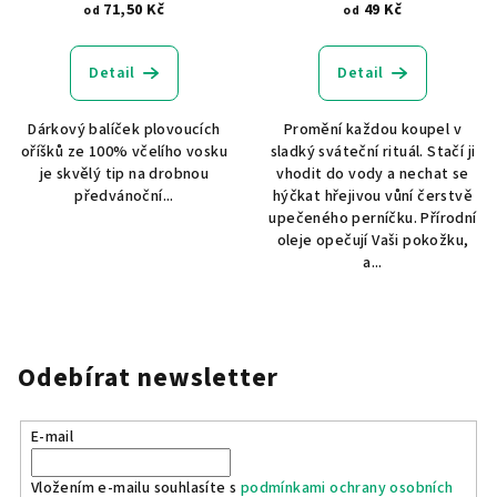
71,50 Kč
49 Kč
od
od
Detail
Detail
Dárkový balíček plovoucích
Promění každou koupel v
oříšků ze 100% včelího vosku
sladký sváteční rituál. Stačí ji
je skvělý tip na drobnou
vhodit do vody a nechat se
předvánoční...
hýčkat hřejivou vůní čerstvě
upečeného perníčku. Přírodní
oleje opečují Vaši pokožku,
a...
Odebírat newsletter
E-mail
Vložením e-mailu souhlasíte s
podmínkami ochrany osobních