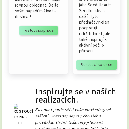
jako Seed Hearts,
rovnou objednat. Dejte
Seedbombs a
svým nápadům život –
další. Tyto
doslova!
předměty nejen
podporují
rostoucipapir.cz
udržitelnost, ale
také inspirují k
aktivní péči o
přírodu.
Rostoucí kolekce
Inspirujte se v našich
realizacích.
Rostoucí papír oživí vaše marketingové
sdělení, korespondenci nebo třeba
pozvánku. Běžné tiskoviny přemění
v originální a nezapomenutelné! Vaše