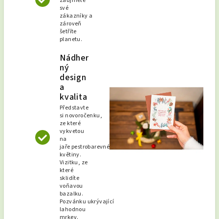
zaujmete
své
zákazníky a
zároveň
šetříte
planetu.
Nádher
ný
design
a
kvalita
Představte
si novoročenku,
ze které
vykvetou
na
jaře pestrobarevné
květiny.
Vizitku, ze
které
sklidíte
voňavou
bazalku.
Pozvánku ukrývající
lahodnou
mrkev.