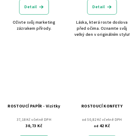
Detail
Detail
Oživte svůj marketing
Láska, která roste doslova
zázrakem přírody.
před očima. Oznamte svůj
velký den v originálním stylu!
ROSTOUCÍ PAPÍR - Vizitky
ROSTOUCÍ KONFETY
37,18 Kč včetně DPH
od 50,82 Kč včetně DPH
30,73 Kč
42 Kč
od