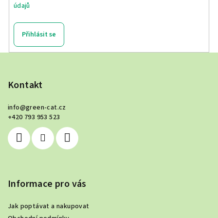
údajů
Přihlásit se
Z
á
p
Kontakt
a
info
@
green-cat.cz
t
+420 793 953 523
í
Informace pro vás
Jak poptávat a nakupovat