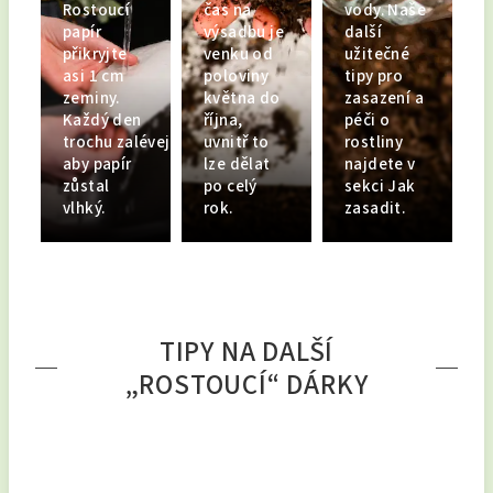
Rostoucí
čas na
vody. Naše
papír
výsadbu je
další
přikryjte
venku od
užitečné
asi 1 cm
poloviny
tipy pro
zeminy.
května do
zasazení a
Každý den
října,
péči o
trochu zalévejte,
uvnitř to
rostliny
aby papír
lze dělat
najdete v
zůstal
po celý
sekci Jak
vlhký.
rok.
zasadit.
TIPY NA DALŠÍ
„ROSTOUCÍ“ DÁRKY