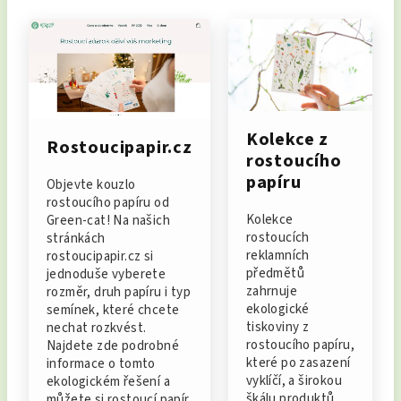
Kolekce z
Rostoucipapir.cz
rostoucího
papíru
Objevte kouzlo
rostoucího papíru od
Kolekce
Green-cat! Na našich
rostoucích
stránkách
reklamních
rostoucipapir.cz si
předmětů
jednoduše vyberete
zahrnuje
rozměr, druh papíru i typ
ekologické
semínek, které chcete
tiskoviny z
nechat rozkvést.
rostoucího papíru,
Najdete zde podrobné
které po zasazení
informace o tomto
vyklíčí, a širokou
ekologickém řešení a
škálu produktů
můžete si rostoucí papír