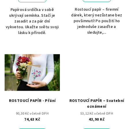
Rostoucí papír – firemní
Papírová srdíčka v sobě
dárek, který nezůstane bez
ukrývají semínka. Stačí je
povšimnutí! Po použití ho
zasadit a za pár dní
jednoduše zasaďte a
vykvetou. Ukažte světu svoji
sledujte,...
lásku k přírodě.
ROSTOUCÍ PAPÍR - Přání
ROSTOUCÍ PAPÍR – Svatební
oznámení
90,30 Kč včetně DPH
53,12 Kč včetně DPH
74,63 Kč
43,90 Kč