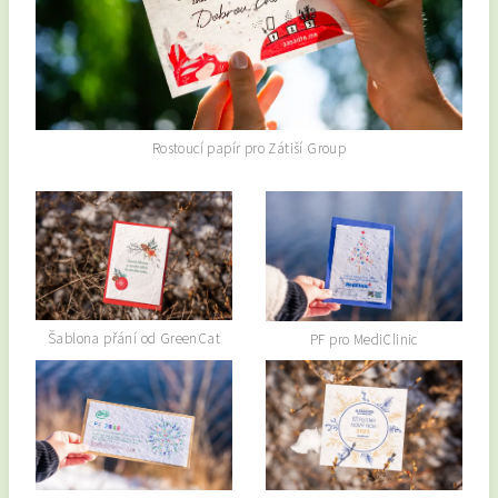
Rostoucí papír pro Zátiší Group
Šablona přání od GreenCat
PF pro MediClinic