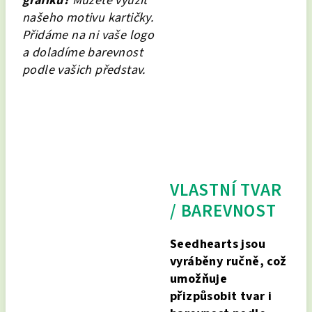
grafiku?
Můžete využít
našeho motivu kartičky.
Přidáme na ni vaše logo
a doladíme barevnost
podle vašich představ.
VLASTNÍ TVAR
/ BAREVNOST
Seedhearts jsou
vyráběny ručně, což
umožňuje
přizpůsobit tvar i