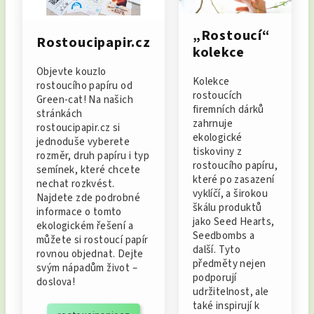
„Rostoucí“
Rostoucipapir.cz
kolekce
Objevte kouzlo
Kolekce
rostoucího papíru od
rostoucích
Green-cat! Na našich
firemních dárků
stránkách
zahrnuje
rostoucipapir.cz si
ekologické
jednoduše vyberete
tiskoviny z
rozměr, druh papíru i typ
rostoucího papíru,
semínek, které chcete
které po zasazení
nechat rozkvést.
vyklíčí, a širokou
Najdete zde podrobné
škálu produktů
informace o tomto
jako Seed Hearts,
ekologickém řešení a
Seedbombs a
můžete si rostoucí papír
další. Tyto
rovnou objednat. Dejte
předměty nejen
svým nápadům život –
podporují
doslova!
udržitelnost, ale
také inspirují k