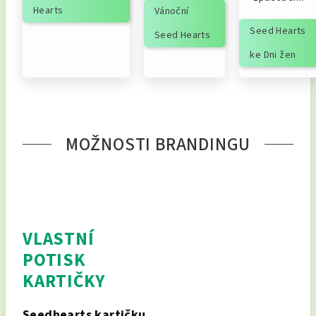
Hearts
Vánoční
Seed Hearts
Seed Hearts
ke Dni žen
MOŽNOSTI BRANDINGU
VLASTNÍ
POTISK
KARTIČKY
Seedhearts kartičku