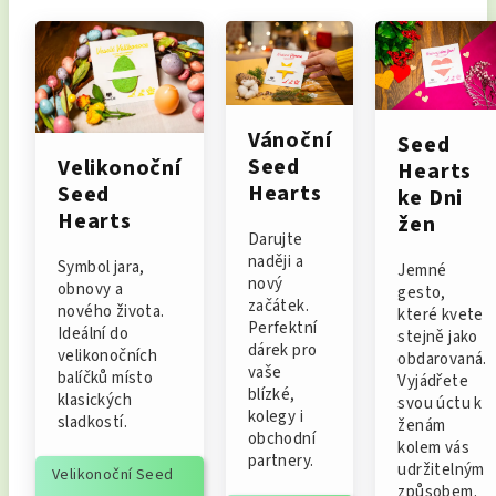
Vánoční
Seed
Seed
Velikonoční
Hearts
Hearts
Seed
ke Dni
Hearts
žen
Darujte
naději a
Symbol jara,
Jemné
nový
obnovy a
gesto,
začátek.
nového života.
které kvete
Perfektní
Ideální do
stejně jako
dárek pro
velikonočních
obdarovaná.
vaše
balíčků místo
Vyjádřete
blízké,
klasických
svou úctu k
kolegy i
sladkostí.
ženám
obchodní
kolem vás
partnery.
udržitelným
Velikonoční Seed
způsobem.