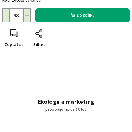
Kód:
Zvolte variantu
cena:
−
+
Do košíku
Zeptat se
Sdílet
Ekologii a marketing
propojujeme už 10 let