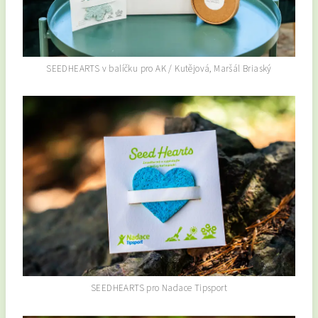
SEEDHEARTS v balíčku pro AK / Kutějová, Maršál Briaský
SEEDHEARTS pro Nadace Tipsport