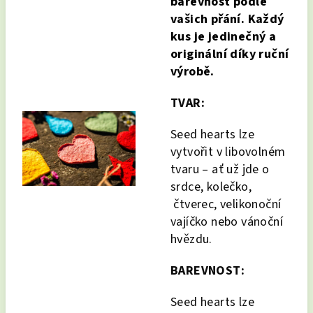
barevnost podle
vašich přání. Každý
kus je jedinečný a
originální díky ruční
výrobě.
TVAR:
Seed hearts lze
vytvořit v libovolném
tvaru – ať už jde o
srdce, kolečko,
čtverec, velikonoční
vajíčko nebo vánoční
hvězdu.
BAREVNOST:
Seed hearts lze