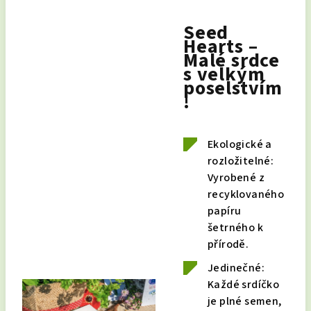
Seed
Hearts –
Malé srdce
s velkým
poselstvím
!
Ekologické a
rozložitelné:
Vyrobené z
recyklovaného
papíru
šetrného k
přírodě.
Jedinečné:
Každé srdíčko
je plné semen,