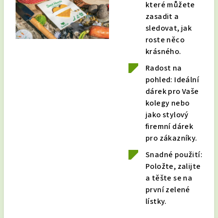
které můžete
zasadit a
sledovat, jak
roste něco
krásného.
Radost na
pohled: Ideální
dárek pro Vaše
kolegy nebo
jako stylový
firemní dárek
pro zákazníky.
Snadné použití:
Položte, zalijte
a těšte se na
první zelené
lístky.