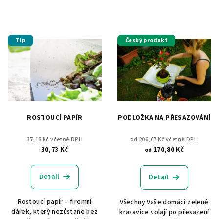
Tip
Český produkt
ROSTOUCÍ PAPÍR
PODLOŽKA NA PŘESAZOVÁNÍ
37,18 Kč včetně DPH
od 206,67 Kč včetně DPH
30,73 Kč
170,80 Kč
od
Detail
Detail
Rostoucí papír – firemní
Všechny Vaše domácí zelené
dárek, který nezůstane bez
krasavice volají po přesazení