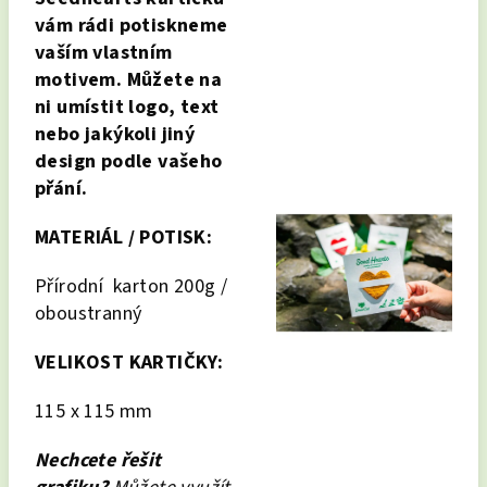
vám rádi potiskneme
vaším vlastním
motivem. Můžete na
ni umístit logo, text
nebo jakýkoli jiný
design podle vašeho
přání.
MATERIÁL / POTISK:
Přírodní karton 200g /
oboustranný
VELIKOST KARTIČKY:
115 x 115 mm
Nechcete řešit