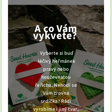
A co Vám
vykvete?
Vyberte si buď
léčivý heřmánek
pravý nebo
houževnatou
řeřichu. Nehodí se
Vám zrovna
srdíčka? Rádi
vyrobíme i jiný tvar,