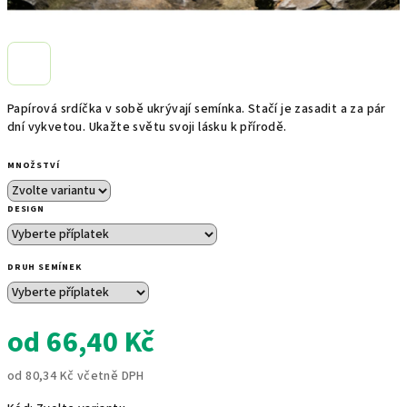
Papírová srdíčka v sobě ukrývají semínka. Stačí je zasadit a za pár
dní vykvetou. Ukažte světu svoji lásku k přírodě.
MNOŽSTVÍ
DESIGN
DRUH SEMÍNEK
od
66,40 Kč
od
80,34 Kč
včetně DPH
Měrná