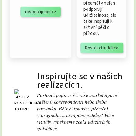
předměty nejen
podporují
rostoucipapir.cz
udržitelnost, ale
také inspirují k
aktivní péči o
přírodu.
Rostoucí kolekce
Inspirujte se v našich
realizacích.
Rostoucí papír oživí vaše marketingové
sdělení, korespondenci nebo třeba
pozvánku. Běžné tiskoviny přemění
v originální a nezapomenutelné! Vaše
vizuály vytiskneme zcela udržitelným
způsobem.