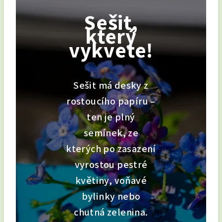
Sešit,
který
vykvete!
Sešit má desky z
rostoucího papíru –
ten je plný
semínek, ze
kterých po zasazení
vyrostou pestré
květiny, voňavé
bylinky nebo
chutná zelenina.