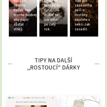
asi 1 cm
poloviny
tipy pro
zeminy.
května do
zasazení a
Každý den
října,
péči o
trochu zalévejte,
uvnitř to
rostliny
aby papír
lze dělat
najdete v
zůstal
po celý
sekci Jak
vlhký.
rok.
zasadit.
TIPY NA DALŠÍ
„ROSTOUCÍ“ DÁRKY