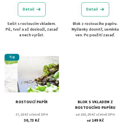
Detail
Detail
Sešit s rostoucím vkladem.
Blok z rostoucího papíru.
Piš, tvoř a až doslouží, zasaď
Myšlenky dovnitř, semínka
a nech vyrůst.
ven. Po použití zasaď.
Tip
ROSTOUCÍ PAPÍR
BLOK S VKLADEM Z
ROSTOUCÍHO PAPÍRU
37,18 Kč včetně DPH
od 180,29 Kč včetně DPH
30,73 Kč
149 Kč
od