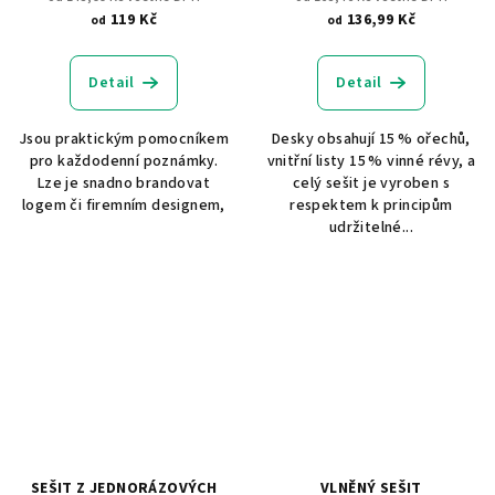
119 Kč
136,99 Kč
od
od
Detail
Detail
Jsou praktickým pomocníkem
Desky obsahují 15 % ořechů,
pro každodenní poznámky.
vnitřní listy 15 % vinné révy, a
Lze je snadno brandovat
celý sešit je vyroben s
logem či firemním designem,
respektem k principům
udržitelné...
SEŠIT Z JEDNORÁZOVÝCH
VLNĚNÝ SEŠIT