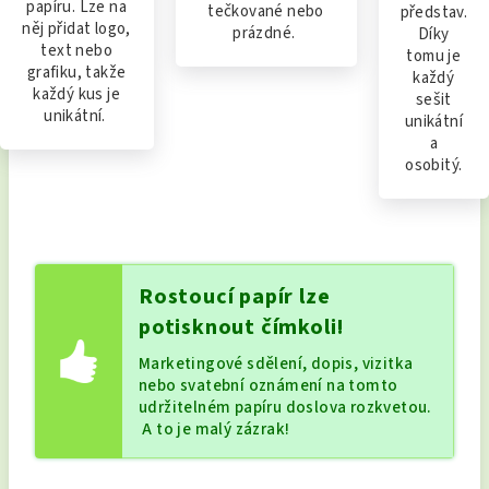
papíru. Lze na
tečkované nebo
představ.
něj přidat logo,
prázdné.
Díky
text nebo
tomu je
grafiku, takže
každý
každý kus je
sešit
unikátní.
unikátní
a
osobitý.
Rostoucí papír lze
potisknout čímkoli!
Marketingové sdělení, dopis, vizitka
nebo svatební oznámení na tomto
udržitelném papíru doslova rozkvetou.
A to je malý zázrak!