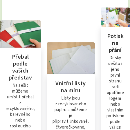
Potisk
na
přání
Přebal
Desky
podle
sešitu i
jeho
vašich
první
představ
stranu
Vnitřní listy
Na sešit
rádi
na míru
můžeme
opatříme
umístit přebal
Listy jsou
logem
z
z recyklovaného
nebo
recyklovaného,
papíru a můžeme
vlastním
barevného
je
potiskem
nebo
připravit linkované,
podle
rostoucího
čtverečkované,
vašich