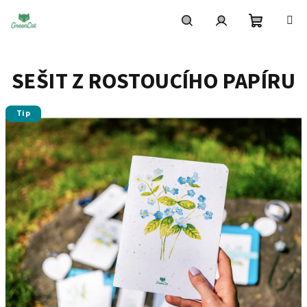
Přejít
na
obsah
Nákupní
Hledat
Přihlášení
SEŠIT Z ROSTOUCÍHO PAPÍRU
košík
Tip