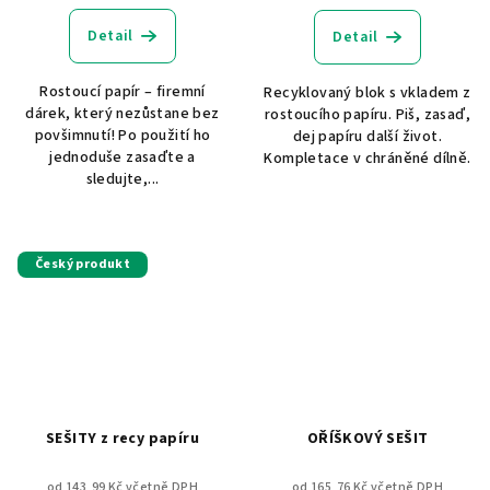
Detail
Detail
Rostoucí papír – firemní
Recyklovaný blok s vkladem z
dárek, který nezůstane bez
rostoucího papíru. Piš, zasaď,
povšimnutí! Po použití ho
dej papíru další život.
jednoduše zasaďte a
Kompletace v chráněné dílně.
sledujte,...
Český produkt
SEŠITY z recy papíru
OŘÍŠKOVÝ SEŠIT
od 143,99 Kč včetně DPH
od 165,76 Kč včetně DPH