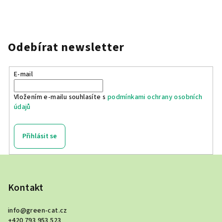
Odebírat newsletter
E-mail
Vložením e-mailu souhlasíte s
podmínkami ochrany osobních
údajů
Přihlásit se
Z
á
p
Kontakt
a
info
@
green-cat.cz
t
+420 793 953 523