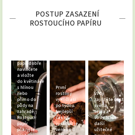
POSTUP ZASAZENÍ
ROSTOUCÍHO PAPÍRU
Nejprve
papír dobře
navlhčete
a vložte
do květináče
s hlínou
První
nebo
rostliny
Vždy
přímo do
vyklíčí asi
zajistěte dostatek
půdy na
po týdnu.
světla,
zahradě.
Nejlepší
tepla a
Rostoucí
čas na
vody. Naše
papír
výsadbu je
další
přikryjte
venku od
užitečné