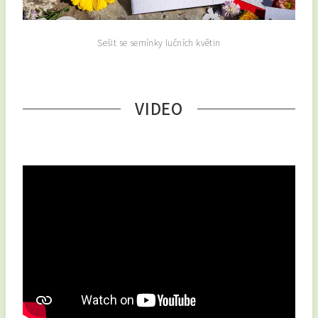
Sešit se semínky lučních květin
VIDEO