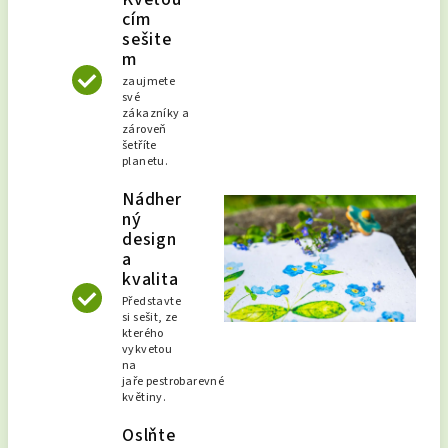
cím
sešite
m
zaujmete
své
zákazníky a
zároveň
šetříte
planetu.
Nádher
ný
design
a
kvalita
Představte
si sešit, ze
kterého
vykvetou
na
jaře pestrobarevné
květiny.
Oslňte