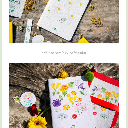
Sešit se semínky heřmánku