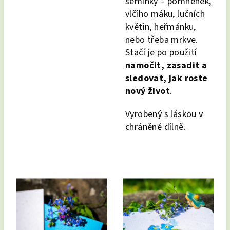
semínky – pomněnek,
vlčího máku, lučních
květin, heřmánku,
nebo třeba mrkve.
Stačí je po použití
namočit, zasadit a
sledovat, jak roste
nový život
.
Vyrobený s láskou v
chráněné dílně.