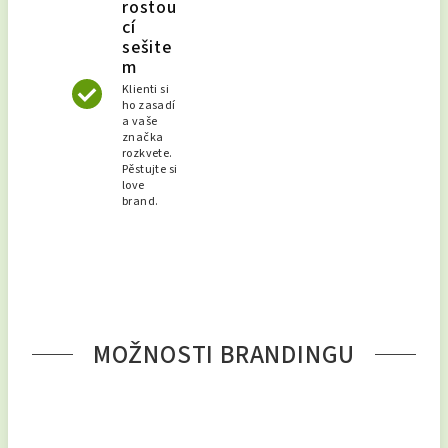
rostou
cí
sešite
m
Klienti si
ho zasadí
a vaše
značka
rozkvete.
Pěstujte si
love
brand.
MOŽNOSTI BRANDINGU