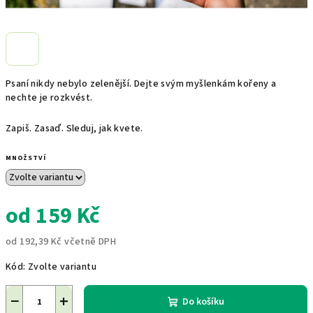
Psaní nikdy nebylo zelenější. Dejte svým myšlenkám kořeny a
nechte je rozkvést.
Zapiš. Zasaď. Sleduj, jak kvete.
MNOŽSTVÍ
od
159 Kč
od
192,39 Kč
včetně DPH
Měrná
Kód:
Zvolte variantu
cena:
−
+
Do košíku