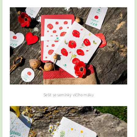
Sešit se semínky vlčího máku