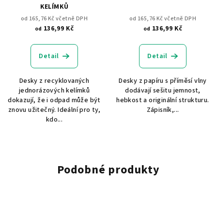
KELÍMKŮ
od 165,76 Kč včetně DPH
od 165,76 Kč včetně DPH
136,99 Kč
136,99 Kč
od
od
Detail
Detail
Desky z recyklovaných
Desky z papíru s příměsí vlny
jednorázových kelímků
dodávají sešitu jemnost,
dokazují, že i odpad může být
hebkost a originální strukturu.
znovu užitečný. Ideální pro ty,
Zápisník,...
kdo...
Podobné produkty