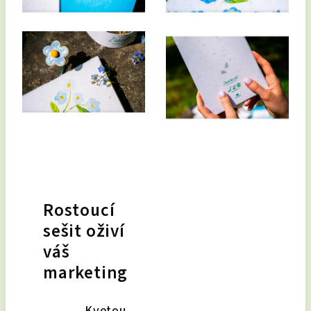
Rostoucí
sešit oživí
váš
marketing
Kvetou