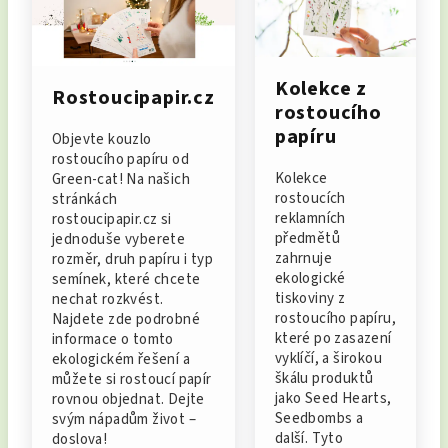
Kolekce z
Rostoucipapir.cz
rostoucího
papíru
Objevte kouzlo
rostoucího papíru od
Kolekce
Green-cat! Na našich
rostoucích
stránkách
reklamních
rostoucipapir.cz si
předmětů
jednoduše vyberete
zahrnuje
rozměr, druh papíru i typ
ekologické
semínek, které chcete
tiskoviny z
nechat rozkvést.
rostoucího papíru,
Najdete zde podrobné
které po zasazení
informace o tomto
vyklíčí, a širokou
ekologickém řešení a
škálu produktů
můžete si rostoucí papír
jako Seed Hearts,
rovnou objednat. Dejte
Seedbombs a
svým nápadům život –
další. Tyto
doslova!