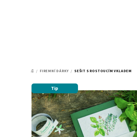
Přejít
na
obsah
/
FIREMNÍ DÁRKY
/
SEŠIT S ROSTOUCÍM VKLADEM
DOMŮ
Tip