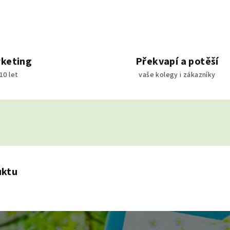
rketing
Překvapí a potěší
10 let
vaše kolegy i zákazníky
uktu