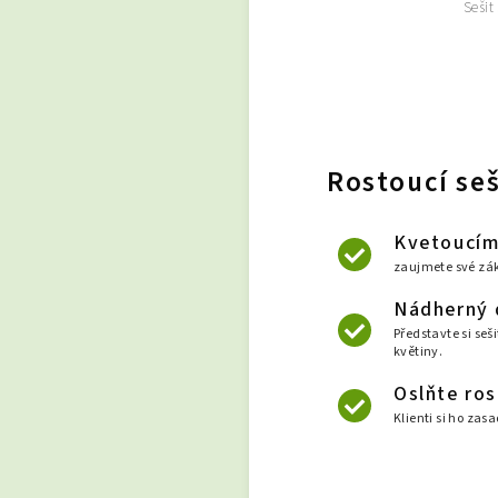
Sešit
Rostoucí seš
Kvetoucím
zaujmete své zák
Nádherný d
Představte si seš
květiny.
Oslňte ros
Klienti si ho zas