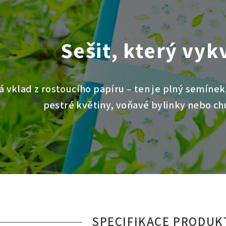
Sešit, který vyk
á vklad z rostoucího papíru – ten je plný semínek
pestré květiny, voňavé bylinky nebo ch
SPECIFIKACE PRODUK