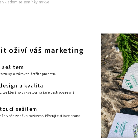
 s vkladem se semínky mrkve
it oživí váš marketing
 sešitem
azníky a zároveň šetříte planetu.
esign a kvalita
it, ze kterého vykvetou na jaře pestrobarevné
toucí sešitem
adí a vaše značka rozkvete. Pěstujte si love brand.