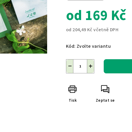
od
169 Kč
od
204,49 Kč
včetně DPH
Měrná
cena:
Kód:
Zvolte variantu
−
+
Tisk
Zeptat se