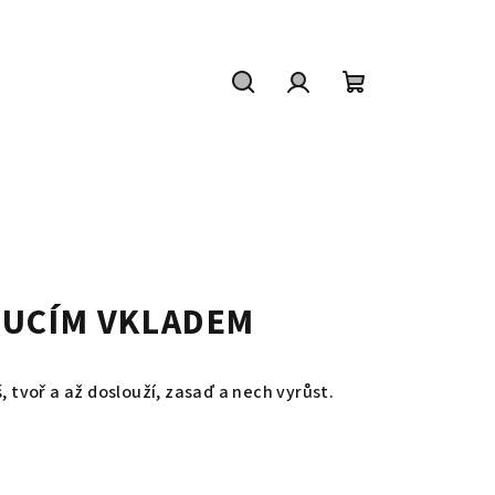
Hledat
Přihlášení
Nákupní
košík
OUCÍM VKLADEM
, tvoř a až doslouží, zasaď a nech vyrůst.