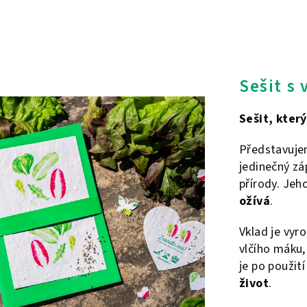
Sešit s
Sešit, kter
Představujem
jedinečný zá
přírody. Jeh
ožívá
.
Vklad je vyr
vlčího máku,
je po použit
život
.