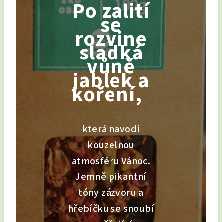
Po zalití
se
rozvine
sladká
vůně
jablek a
koření,
která navodí
kouzelnou
atmosféru Vánoc.
Jemně pikantní
tóny zázvoru a
hřebíčku se snoubí