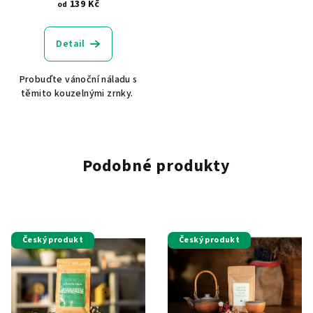
139 Kč
od
Detail
Probuďte vánoční náladu s
těmito kouzelnými zrnky.
Podobné produkty
Český produkt
Český produkt