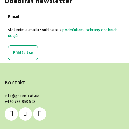
Odebírat newsletter
E-mail
Vložením e-mailu souhlasíte s
podmínkami ochrany osobních
údajů
Přihlásit se
Z
á
p
Kontakt
a
info
@
green-cat.cz
t
+420 793 953 523
í