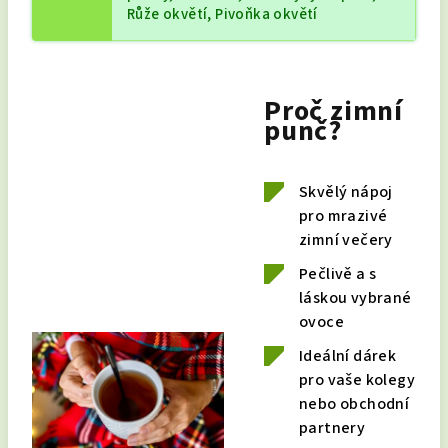
Růže okvětí, Pivoňka okvětí
Proč zimní
punč?
Skvělý nápoj
pro mrazivé
zimní večery
Pečlivě a s
láskou vybrané
ovoce
Ideální dárek
pro vaše kolegy
nebo obchodní
partnery