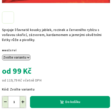
Spojuje šťavnaté kousky jablek, rozinek a červeného rybízu s
voňavou skořicí, zázvorem, kardamomem a jemnými okvětními
lístky růže a pivoňky.
MNOŽSTVÍ
od
99 Kč
od
119,79 Kč
včetně DPH
Měrná
Kód:
Zvolte variantu
cena:
−
+
Do košíku