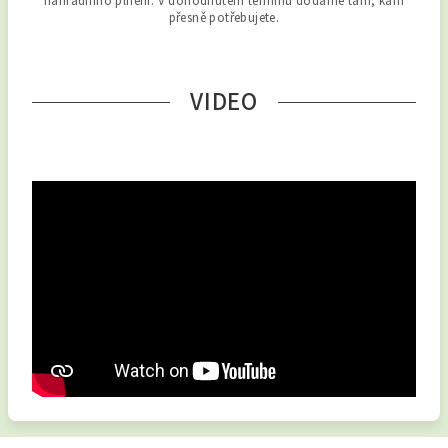
náhradního plnění. V dohodnutém termínu dodáme tam, kam
přesně potřebujete.
VIDEO