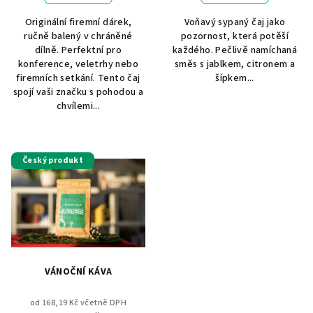
Originální firemní dárek,
Voňavý sypaný čaj jako
ručně balený v chráněné
pozornost, která potěší
dílně. Perfektní pro
každého. Pečlivě namíchaná
konference, veletrhy nebo
směs s jablkem, citronem a
firemních setkání. Tento čaj
šípkem...
spojí vaši značku s pohodou a
chvílemi...
Český produkt
VÁNOČNÍ KÁVA
od 168,19 Kč včetně DPH