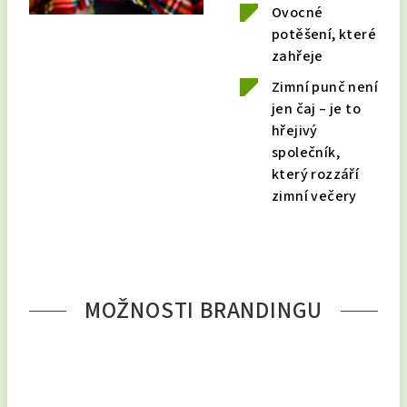
Ovocné
potěšení, které
zahřeje
Zimní punč není
jen čaj – je to
hřejivý
společník,
který rozzáří
zimní večery
MOŽNOSTI BRANDINGU