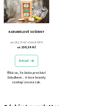
KARAMELOVÉ SUŠENKY
od 192,75 Kč včetně DPH
159,30 Kč
od
Detail
Říká se, že láska prochází
žaludkem... A love brandy
vznikají zrovna tak.