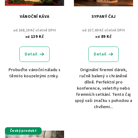
VÁNOČNÍ KÁVA
SYPANÝ ČAJ
od 168,19 Kč včetně DPH
od 107,69 Kč včetně DPH
139 Kč
89 Kč
od
od
Detail
Detail
Probuďte vánoční náladu s
Originální firemní dárek,
těmito kouzelnými zrnky.
ručně balený v chráněné
dílně. Perfektní pro
konference, veletrhy nebo
firemních setkání. Tento čaj
spojí vaši značku s pohodou a
chvílemi...
Český produkt