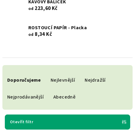
KÁVOVÝ BALÍČEK
223,60 Kč
od
ROSTOUCÍ PAPÍR - Placka
8,34 Kč
od
Ř
a
Doporučujeme
Nejlevnější
Nejdražší
z
e
Nejprodávanější
Abecedně
n
í
p
Otevřít filtr
r