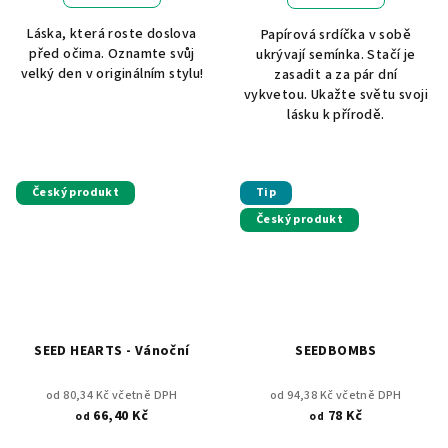
Láska, která roste doslova
Papírová srdíčka v sobě
před očima. Oznamte svůj
ukrývají semínka. Stačí je
velký den v originálním stylu!
zasadit a za pár dní
vykvetou. Ukažte světu svoji
lásku k přírodě.
Český produkt
Tip
Český produkt
SEED HEARTS - Vánoční
SEEDBOMBS
od 80,34 Kč včetně DPH
od 94,38 Kč včetně DPH
66,40 Kč
78 Kč
od
od