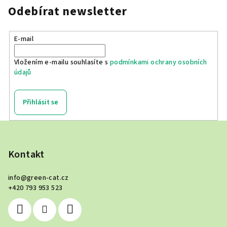
n
c
Odebírat newsletter
í
í
p
r
E-mail
v
k
Vložením e-mailu souhlasíte s
podmínkami ochrany osobních
y
údajů
v
ý
Přihlásit se
p
i
Z
s
á
u
p
Kontakt
a
info
@
green-cat.cz
t
+420 793 953 523
í