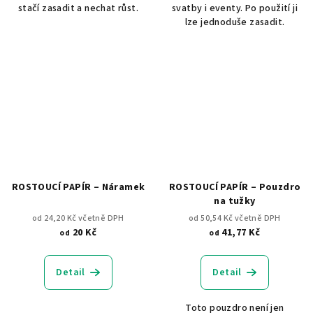
stačí zasadit a nechat růst.
svatby i eventy. Po použití ji
lze jednoduše zasadit.
ROSTOUCÍ PAPÍR – Náramek
ROSTOUCÍ PAPÍR – Pouzdro
na tužky
od 24,20 Kč včetně DPH
od 50,54 Kč včetně DPH
20 Kč
41,77 Kč
od
od
Detail
Detail
Toto pouzdro není jen