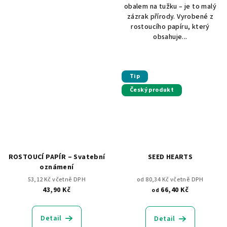
obalem na tužku – je to malý
zázrak přírody. Vyrobené z
rostoucího papíru, který
obsahuje...
Tip
Český produkt
ROSTOUCÍ PAPÍR – Svatební
SEED HEARTS
oznámení
53,12 Kč včetně DPH
od 80,34 Kč včetně DPH
43,90 Kč
66,40 Kč
od
Detail
Detail