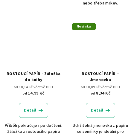
nebo třeba mrkev.
Novinka
ROSTOUCÍ PAPÍR - Záložka
ROSTOUCÍ PAPÍR –
do knihy
Jmenovka
od 18,14 Kč včetně DPH
od 10,09 Kč včetně DPH
14,99 Kč
8,34 Kč
od
od
Detail
Detail
Příběh pokračuje i po dočtení.
Udržitelná jmenovka z papíru
Záložku z rostoucího papíru
se semínky je ideální pro