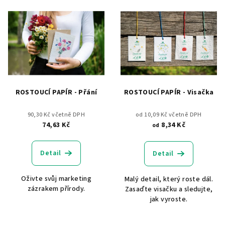
V
o
ý
d
p
u
i
k
s
t
p
ů
r
ROSTOUCÍ PAPÍR - Přání
ROSTOUCÍ PAPÍR - Visačka
o
d
90,30 Kč včetně DPH
od 10,09 Kč včetně DPH
74,63 Kč
8,34 Kč
od
u
k
Detail
Detail
t
ů
Oživte svůj marketing
Malý detail, který roste dál.
zázrakem přírody.
Zasaďte visačku a sledujte,
jak vyroste.