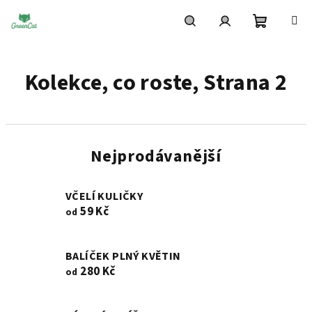
Přejít
na
obsah
Nákupní
Hledat
Přihlášení
Kolekce, co roste
, Strana 2
košík
Nejprodávanější
VČELÍ KULIČKY
59 Kč
od
BALÍČEK PLNÝ KVĚTIN
280 Kč
od