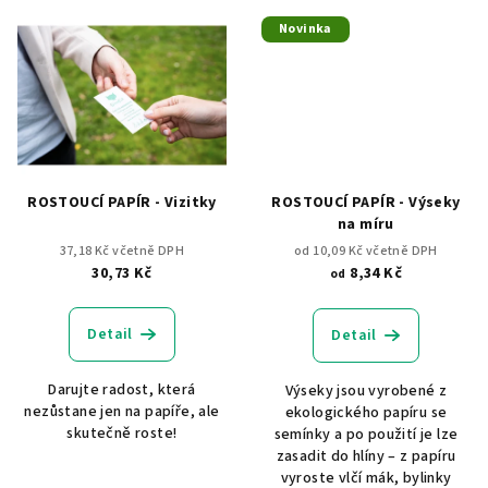
Novinka
ROSTOUCÍ PAPÍR - Vizitky
ROSTOUCÍ PAPÍR - Výseky
na míru
37,18 Kč včetně DPH
od 10,09 Kč včetně DPH
30,73 Kč
8,34 Kč
od
Detail
Detail
Darujte radost, která
Výseky jsou vyrobené z
nezůstane jen na papíře, ale
ekologického papíru se
skutečně roste!
semínky a po použití je lze
zasadit do hlíny – z papíru
vyroste vlčí mák, bylinky