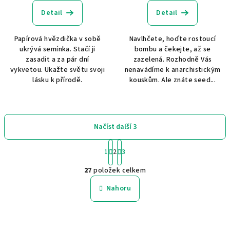
Detail
Detail
Papírová hvězdička v sobě
Navlhčete, hoďte rostoucí
ukrývá semínka. Stačí ji
bombu a čekejte, až se
zasadit a za pár dní
zazelená. Rozhodně Vás
vykvetou. Ukažte světu svoji
nenavádíme k anarchistickým
lásku k přírodě.
kouskům. Ale znáte seed...
Načíst další 3
S
t
1
2
3
O
r
27
položek celkem
á
v
n
l
Nahoru
k
á
o
d
v
a
á